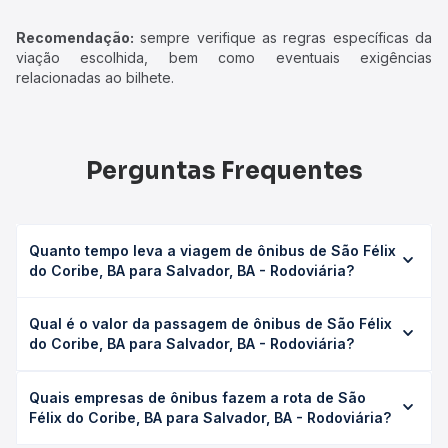
Recomendação:
sempre verifique as regras específicas da
viação escolhida, bem como eventuais exigências
relacionadas ao bilhete.
Perguntas Frequentes
Quanto tempo leva a viagem de ônibus de São Félix
do Coribe, BA para Salvador, BA - Rodoviária?
A viagem de ônibus de São Félix do Coribe, BA para
Qual é o valor da passagem de ônibus de São Félix
Salvador, BA - Rodoviária leva em média 14h 47min,
do Coribe, BA para Salvador, BA - Rodoviária?
podendo variar conforme a viação, o tipo de serviço
(convencional, executivo ou leito) e as condições de
O preço da passagem de ônibus de São Félix do Coribe,
tráfego. Na Quero Passagem você consulta os horários
Quais empresas de ônibus fazem a rota de São
BA para Salvador, BA - Rodoviária custa em média R$
disponíveis e vê a duração exata de cada opção na data
Félix do Coribe, BA para Salvador, BA - Rodoviária?
324,09 e varia conforme a data da viagem, a empresa, o
desejada.
tipo de poltrona e a antecedência da compra. Na Quero