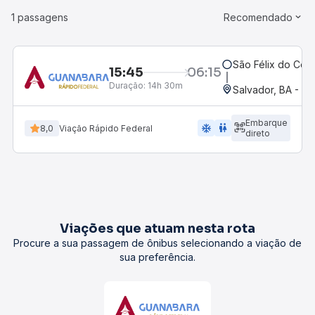
1 passagens
Recomendado
São Félix do Cori
15:45
06:15
Duração:
14h 30m
Salvador, BA - Ro
Embarque
ac_unit
wc
8,0
Viação Rápido Federal
direto
Viações que atuam nesta rota
Procure a sua passagem de ônibus selecionando a viação de
sua preferência.