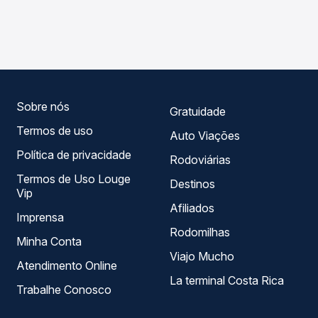
As viações Rápido Federal operam o trecho de São Félix
Passagem você compara os preços de todas as viações
do Coribe, BA para Salvador, BA - Rodoviária, com
em tempo real e garante a melhor oferta para o seu
horários variados ao longo do dia. Na Quero Passagem
roteiro.
você compara todas as opções — empresas, horários,
tipos de serviço e preços — em um só lugar e escolhe a
que melhor se encaixa na sua viagem.
Sobre nós
Gratuidade
Termos de uso
Auto Viações
Política de privacidade
Rodoviárias
Termos de Uso Louge
Destinos
Vip
Afiliados
Imprensa
Rodomilhas
Minha Conta
Viajo Mucho
Atendimento Online
La terminal Costa Rica
Trabalhe Conosco