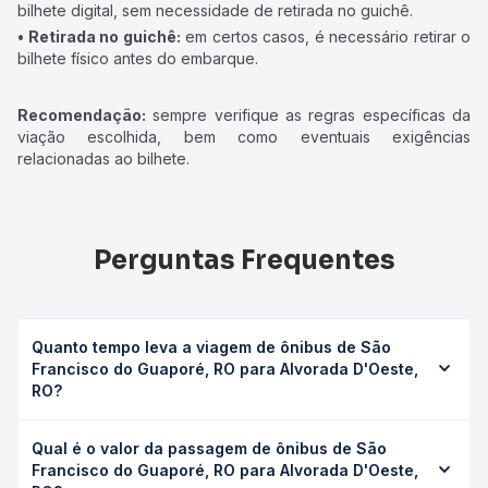
bilhete digital, sem necessidade de retirada no guichê.
• Retirada no guichê:
em certos casos, é necessário retirar o
bilhete físico antes do embarque.
Recomendação:
sempre verifique as regras específicas da
viação escolhida, bem como eventuais exigências
relacionadas ao bilhete.
Perguntas Frequentes
Quanto tempo leva a viagem de ônibus de São
Francisco do Guaporé, RO para Alvorada D'Oeste,
RO?
A viagem de ônibus de São Francisco do Guaporé, RO
Qual é o valor da passagem de ônibus de São
para Alvorada D'Oeste, RO leva em média 3h 1min,
Francisco do Guaporé, RO para Alvorada D'Oeste,
podendo variar conforme a viação, o tipo de serviço