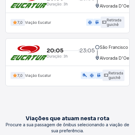
Duração:
3h
Alvorada D'Oeste
Retirada
ac_unit
wc
7,0
Viação Eucatur
guichê
São Francisco d
20:05
23:05
Duração:
3h
Alvorada D'Oeste
Retirada
airline_seat_legroom_extra
ac_unit
wc
7,0
Viação Eucatur
guichê
Viações que atuam nesta rota
Procure a sua passagem de ônibus selecionando a viação de
sua preferência.