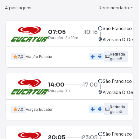
4 passagens
Recomendado
São Francisco d
07:05
10:15
Duração:
3h 10m
Alvorada D'Oeste
Retirada
ac_unit
wc
7,0
Viação Eucatur
guichê
São Francisco d
14:00
17:00
Duração:
3h
Alvorada D'Oeste
Retirada
ac_unit
wc
7,0
Viação Eucatur
guichê
São Francisco d
20:05
23:05