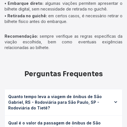
• Embarque direto:
algumas viações permitem apresentar o
bilhete digital, sem necessidade de retirada no guichê.
• Retirada no guichê:
em certos casos, é necessário retirar o
bilhete físico antes do embarque.
Recomendação:
sempre verifique as regras específicas da
viação escolhida, bem como eventuais exigências
relacionadas ao bilhete.
Perguntas Frequentes
Quanto tempo leva a viagem de ônibus de São
Gabriel, RS - Rodoviária para São Paulo, SP -
Rodoviária do Tietê?
A viagem de ônibus de São Gabriel, RS - Rodoviária para
Qual é o valor da passagem de ônibus de São
São Paulo, SP - Rodoviária do Tietê leva em média 25h