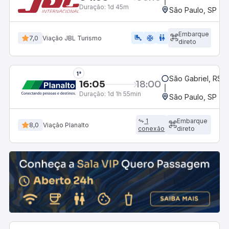
Duração:
1d 45m
São Paulo, SP - R
Embarque
airline_seat_legroom_extra
ac_unit
wc
7,0
Viação JBL Turismo
direto
1°
São Gabriel, RS -
16:05
18:00
Duração:
1d 1h 55min
São Paulo, SP - R
1
Embarque
8,0
Viação Planalto
conexão
direto