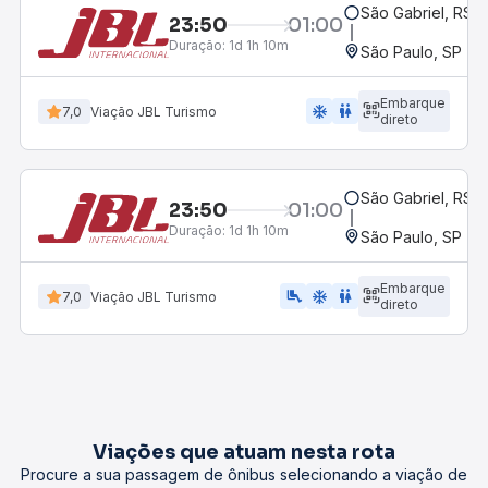
São Gabriel, RS -
23:50
01:00
Duração:
1d 1h 10m
São Paulo, SP - R
Embarque
ac_unit
wc
7,0
Viação JBL Turismo
direto
São Gabriel, RS -
23:50
01:00
Duração:
1d 1h 10m
São Paulo, SP - R
Embarque
airline_seat_legroom_extra
ac_unit
wc
7,0
Viação JBL Turismo
direto
Viações que atuam nesta rota
Procure a sua passagem de ônibus selecionando a viação de