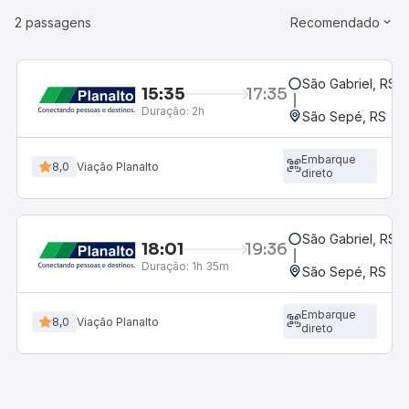
2 passagens
Recomendado
São Gabriel, RS -
15:35
17:35
Duração:
2h
São Sepé, RS
Embarque
8,0
Viação Planalto
direto
São Gabriel, RS -
18:01
19:36
Duração:
1h 35m
São Sepé, RS
Embarque
8,0
Viação Planalto
direto