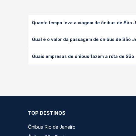
Quanto tempo leva a viagem de ônibus de São Jo
A viagem de ônibus de São João Dos Patos, MA para 
Qual é o valor da passagem de ônibus de São Jo
(convencional, executivo ou leito) e as condições
desejada.
O preço da passagem de ônibus de São João Dos Pat
Quais empresas de ônibus fazem a rota de São J
empresa, o tipo de poltrona e a antecedência da 
para o seu roteiro.
As viações Real Maia operam o trecho de São João 
você compara todas as opções — empresas, horário
TOP DESTINOS
Ônibus Rio de Janeiro