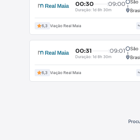
São 
00:30
09:00
Duração:
1d 8h 30m
Bras
6,3
Viação Real Maia
São 
00:31
09:01
Duração:
1d 8h 30m
Bras
6,3
Viação Real Maia
Procu