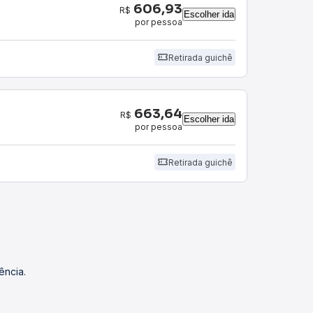
606,93
R$
Escolher ida
por pessoa
Retirada guichê
663,64
R$
Escolher ida
por pessoa
Retirada guichê
ência.