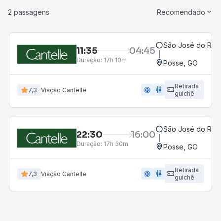
2 passagens
Recomendado
São José do Rio P
11:35
04:45
Duração:
17h 10m
Posse, GO
Retirada
ac_unit
wc
7,3
Viação Cantelle
guichê
São José do Rio P
22:30
16:00
Duração:
17h 30m
Posse, GO
Retirada
ac_unit
wc
7,3
Viação Cantelle
guichê