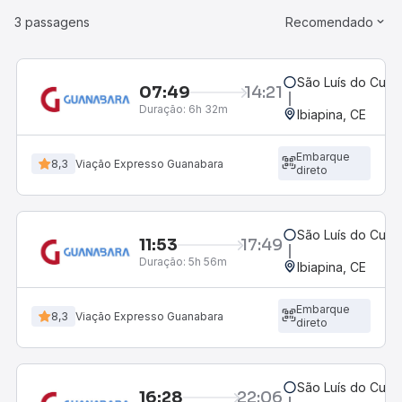
3 passagens
Recomendado
São Luís do Curu
07:49
14:21
Duração:
6h 32m
Ibiapina, CE
Embarque
8,3
Viação Expresso Guanabara
direto
São Luís do Curu
11:53
17:49
Duração:
5h 56m
Ibiapina, CE
Embarque
8,3
Viação Expresso Guanabara
direto
São Luís do Curu
16:28
22:06