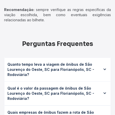
Recomendação:
sempre verifique as regras específicas da
viação escolhida, bem como eventuais exigências
relacionadas ao bilhete.
Perguntas Frequentes
Quanto tempo leva a viagem de ônibus de São
Lourenço do Oeste, SC para Florianópolis, SC -
Rodoviária?
A viagem de ônibus de São Lourenço do Oeste, SC para
Qual é o valor da passagem de ônibus de São
Florianópolis, SC - Rodoviária leva em média 10h 43min,
Lourenço do Oeste, SC para Florianópolis, SC -
podendo variar conforme a viação, o tipo de serviço
Rodoviária?
(convencional, executivo ou leito) e as condições de
tráfego. Na Quero Passagem você consulta os horários
O preço da passagem de ônibus de São Lourenço do
disponíveis e vê a duração exata de cada opção na data
Quais empresas de ônibus fazem a rota de São
Oeste, SC para Florianópolis, SC - Rodoviária custa em
desejada.