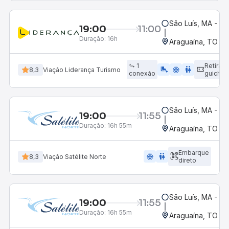
São Luís, MA - Ro
19:00
11:00
Duração:
16h
Araguaína, TO
1
Retirad
airline_seat_legroom_extra
ac_unit
wc
8,3
Viação Liderança Turismo
conexão
guichê
São Luís, MA - Ro
19:00
11:55
Duração:
16h 55m
Araguaína, TO
Embarque
ac_unit
wc
8,3
Viação Satélite Norte
direto
São Luís, MA - Ro
19:00
11:55
Duração:
16h 55m
Araguaína, TO