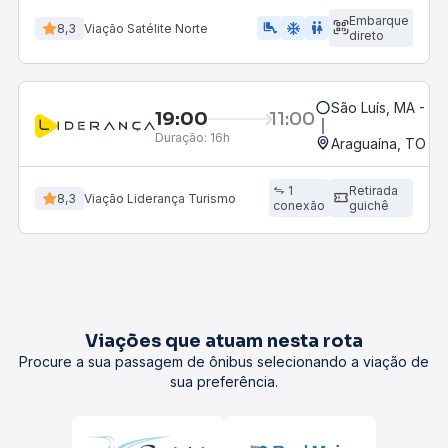
Embarque
airline_seat_legroom_extra
ac_unit
wc
8,3
Viação Satélite Norte
direto
São Luís, MA - Ro
19:00
11:00
Duração:
16h
Araguaína, TO
1
Retirada
8,3
Viação Liderança Turismo
conexão
guichê
Viações que atuam nesta rota
Procure a sua passagem de ônibus selecionando a viação de
sua preferência.