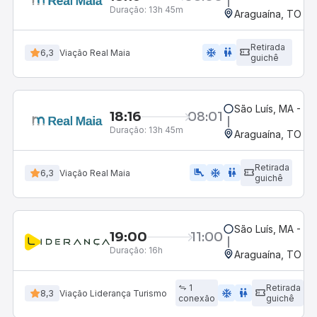
Duração:
13h 45m
Araguaína, TO
Retirada
ac_unit
wc
6,3
Viação Real Maia
guichê
São Luís, MA - Ro
18:16
08:01
Duração:
13h 45m
Araguaína, TO
Retirada
airline_seat_legroom_extra
ac_unit
wc
6,3
Viação Real Maia
guichê
São Luís, MA - Ro
19:00
11:00
Duração:
16h
Araguaína, TO
1
Retirada
ac_unit
wc
8,3
Viação Liderança Turismo
conexão
guichê