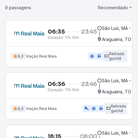
9 passagens
Recomendado
São Luís, MA - Ro
06:35
23:45
Duração:
17h 10m
Araguaína, TO
Retirada
ac_unit
wc
6,3
Viação Real Maia
guichê
São Luís, MA - Ro
06:36
23:46
Duração:
17h 10m
Araguaína, TO
Retirada
airline_seat_legroom_extra
ac_unit
wc
6,3
Viação Real Maia
guichê
São Luís, MA - Ro
18:15
08:00