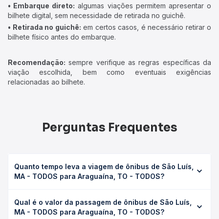
• Embarque direto:
algumas viações permitem apresentar o
bilhete digital, sem necessidade de retirada no guichê.
• Retirada no guichê:
em certos casos, é necessário retirar o
bilhete físico antes do embarque.
Recomendação:
sempre verifique as regras específicas da
viação escolhida, bem como eventuais exigências
relacionadas ao bilhete.
Perguntas Frequentes
Quanto tempo leva a viagem de ônibus de São Luís,
MA - TODOS para Araguaína, TO - TODOS?
A viagem de ônibus de São Luís, MA - TODOS para
Qual é o valor da passagem de ônibus de São Luís,
Araguaína, TO - TODOS leva em média 16h 44min,
MA - TODOS para Araguaína, TO - TODOS?
podendo variar conforme a viação, o tipo de serviço