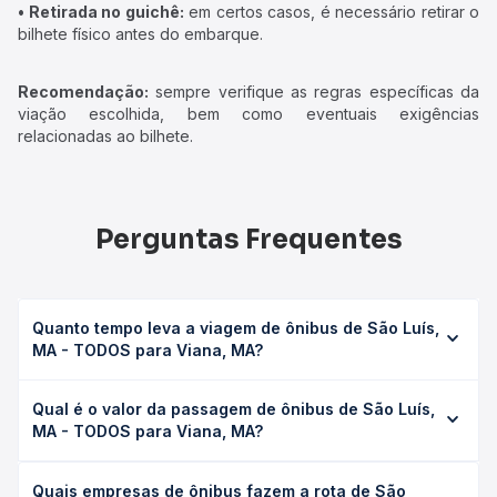
• Retirada no guichê:
em certos casos, é necessário retirar o
bilhete físico antes do embarque.
Recomendação:
sempre verifique as regras específicas da
viação escolhida, bem como eventuais exigências
relacionadas ao bilhete.
Perguntas Frequentes
Quanto tempo leva a viagem de ônibus de São Luís,
MA - TODOS para Viana, MA?
A viagem de ônibus de São Luís, MA - TODOS para Viana,
Qual é o valor da passagem de ônibus de São Luís,
MA leva em média 3h 57min, podendo variar conforme a
MA - TODOS para Viana, MA?
viação, o tipo de serviço (convencional, executivo ou
leito) e as condições de tráfego. Na Quero Passagem
O preço da passagem de ônibus de São Luís, MA -
você consulta os horários disponíveis e vê a duração
Quais empresas de ônibus fazem a rota de São
TODOS para Viana, MA custa em média R$ 60,00 e varia