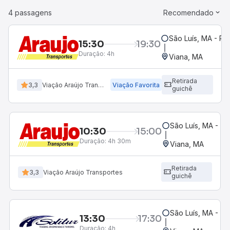
4 passagens
Recomendado
São Luís, MA - Ro
15:30
19:30
Duração:
4h
Viana, MA
Retirada
3,3
Viação Araújo Transportes
Viação Favorita
guichê
São Luís, MA - Ro
10:30
15:00
Duração:
4h 30m
Viana, MA
Retirada
3,3
Viação Araújo Transportes
guichê
São Luís, MA - Ro
13:30
17:30
Duração:
4h