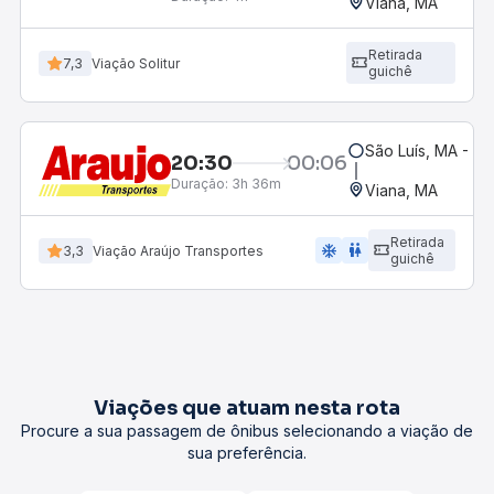
Viana, MA
Retirada
7,3
Viação Solitur
guichê
São Luís, MA - Ro
20:30
00:06
Duração:
3h 36m
Viana, MA
Retirada
ac_unit
wc
3,3
Viação Araújo Transportes
guichê
Viações que atuam nesta rota
Procure a sua passagem de ônibus selecionando a viação de
sua preferência.