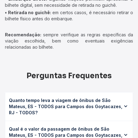
bilhete digital, sem necessidade de retirada no guichê.
• Retirada no guichê:
em certos casos, é necessário retirar o
bilhete físico antes do embarque.
Recomendação:
sempre verifique as regras específicas da
viação escolhida, bem como eventuais exigências
relacionadas ao bilhete.
Perguntas Frequentes
Quanto tempo leva a viagem de ônibus de São
Mateus, ES - TODOS para Campos dos Goytacazes,
RJ - TODOS?
A viagem de ônibus de São Mateus, ES - TODOS para
Qual é o valor da passagem de ônibus de São
Campos dos Goytacazes, RJ - TODOS leva em média 7h
Mateus, ES - TODOS para Campos dos Goytacazes,
59min, podendo variar conforme a viação, o tipo de