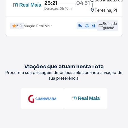
23:21
04:31
Duração:
5h 10m
Teresina, PI
Retirada
airline_seat_legroom_extra
ac_unit
wc
6,3
Viação Real Maia
guichê
Viações que atuam nesta rota
Procure a sua passagem de ônibus selecionando a viação de
sua preferência.