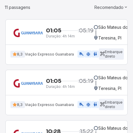
11 passagens
Recomendado
São Mateus do M
01:05
05:19
Duração:
4h 14m
Teresina, PI
Embarque
airline_seat_legroom_extra
ac_unit
WC
8,3
Viação Expresso Guanabara
direto
São Mateus do M
01:05
05:19
Duração:
4h 14m
Teresina, PI
Embarque
airline_seat_legroom_extra
ac_unit
wc
8,3
Viação Expresso Guanabara
direto
São Mateus do M
10:28
15:22