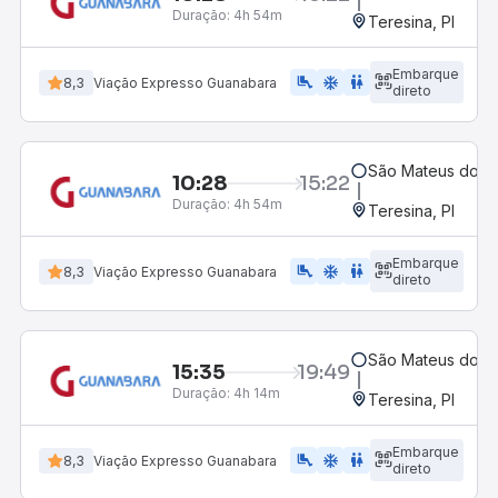
Duração:
4h 54m
Teresina, PI
Embarque
airline_seat_legroom_extra
ac_unit
WC
8,3
Viação Expresso Guanabara
direto
São Mateus do M
10:28
15:22
Duração:
4h 54m
Teresina, PI
Embarque
airline_seat_legroom_extra
ac_unit
wc
8,3
Viação Expresso Guanabara
direto
São Mateus do M
15:35
19:49
Duração:
4h 14m
Teresina, PI
Embarque
airline_seat_legroom_extra
ac_unit
wc
8,3
Viação Expresso Guanabara
direto