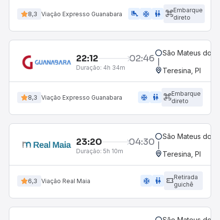
Embarque
airline_seat_legroom_extra
ac_unit
wc
8,3
Viação Expresso Guanabara
direto
São Mateus do M
22:12
02:46
Duração:
4h 34m
Teresina, PI
Embarque
ac_unit
wc
8,3
Viação Expresso Guanabara
direto
São Mateus do M
23:20
04:30
Duração:
5h 10m
Teresina, PI
Retirada
ac_unit
wc
6,3
Viação Real Maia
guichê
São Mateus do M