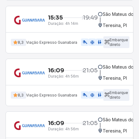
São Mateus do M
15:35
19:49
Duração:
4h 14m
Teresina, PI
Embarque
airline_seat_legroom_extra
ac_unit
wc
8,3
Viação Expresso Guanabara
direto
São Mateus do M
16:09
21:05
Duração:
4h 56m
Teresina, PI
Embarque
airline_seat_legroom_extra
ac_unit
wc
8,3
Viação Expresso Guanabara
direto
São Mateus do M
16:09
21:05
Duração:
4h 56m
Teresina, PI