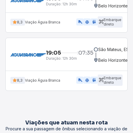
Duração:
12h 30m
Belo Horizonte, M
Embarque
airline_seat_legroom_extra
ac_unit
WC
8,3
Viação Águia Branca
direto
São Mateus, ES -
19:05
07:35
Duração:
12h 30m
Belo Horizonte, M
Embarque
airline_seat_legroom_extra
ac_unit
wc
8,3
Viação Águia Branca
direto
Viações que atuam nesta rota
Procure a sua passagem de ônibus selecionando a viação de