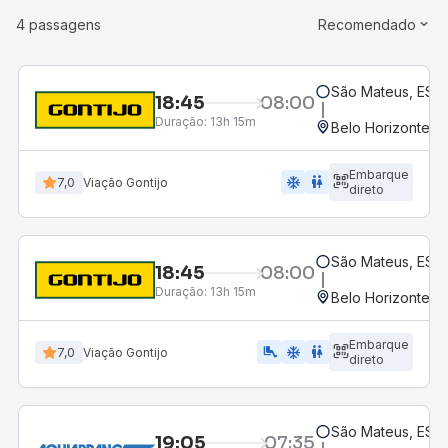
4 passagens
Recomendado
São Mateus, ES -
18:45
08:00
Duração:
13h 15m
Belo Horizonte, M
Embarque
ac_unit
wc
7,0
Viação Gontijo
direto
São Mateus, ES -
18:45
08:00
Duração:
13h 15m
Belo Horizonte, M
Embarque
airline_seat_legroom_extra
ac_unit
wc
7,0
Viação Gontijo
direto
São Mateus, ES -
19:05
07:35