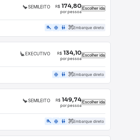
174,80
R$
SEMILEITO
Escolher ida
por pessoa
airline_seat_legroom_extra
ac_unit
WC
Embarque direto
134,10
R$
EXECUTIVO
Escolher ida
por pessoa
ac_unit
wc
Embarque direto
149,74
R$
SEMILEITO
Escolher ida
por pessoa
airline_seat_legroom_extra
ac_unit
WC
Embarque direto