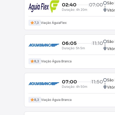
São 
02:40
07:00
Duração:
4h 20m
Vitó
7,3
Viação ÁguiaFlex
São 
06:05
11:10
Duração:
5h 5m
Vitó
8,3
Viação Águia Branca
São 
07:00
11:50
Duração:
4h 50m
Vitó
8,3
Viação Águia Branca