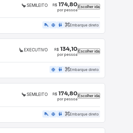
174,80
R$
SEMILEITO
Escolher ida
por pessoa
airline_seat_legroom_extra
ac_unit
WC
Embarque direto
134,10
R$
EXECUTIVO
Escolher ida
por pessoa
ac_unit
wc
Embarque direto
174,80
R$
SEMILEITO
Escolher ida
por pessoa
airline_seat_legroom_extra
ac_unit
WC
Embarque direto