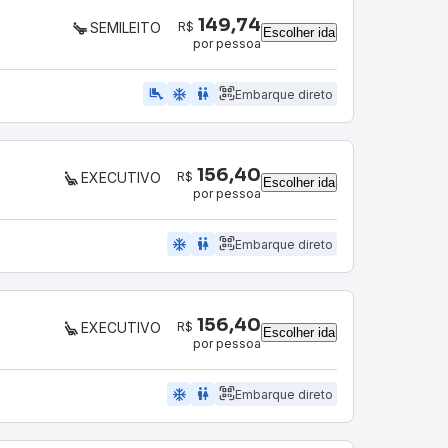
149,74
R$
SEMILEITO
Escolher ida
por pessoa
airline_seat_legroom_extra
ac_unit
WC
Embarque direto
156,40
R$
EXECUTIVO
Escolher ida
por pessoa
ac_unit
wc
Embarque direto
156,40
R$
EXECUTIVO
Escolher ida
por pessoa
ac_unit
wc
Embarque direto