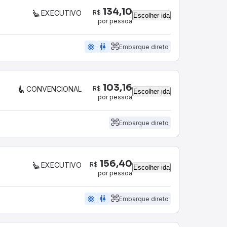
134,10
R$
EXECUTIVO
Escolher ida
por pessoa
ac_unit
wc
Embarque direto
103,16
R$
CONVENCIONAL
Escolher ida
por pessoa
Embarque direto
156,40
R$
EXECUTIVO
Escolher ida
por pessoa
ac_unit
wc
Embarque direto