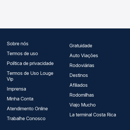
As viações Cometa operam o trecho de São Miguel
Passagem você compara os preços de todas as viações
Arcanjo, SP para Pilar Do Sul, SP, com horários variados ao
em tempo real e garante a melhor oferta para o seu
longo do dia. Na Quero Passagem você compara todas as
roteiro.
opções — empresas, horários, tipos de serviço e preços
— em um só lugar e escolhe a que melhor se encaixa na
sua viagem.
Sobre nós
Gratuidade
Termos de uso
Auto Viações
Política de privacidade
Rodoviárias
Termos de Uso Louge
Destinos
Vip
Afiliados
Imprensa
Rodomilhas
Minha Conta
Viajo Mucho
Atendimento Online
La terminal Costa Rica
Trabalhe Conosco