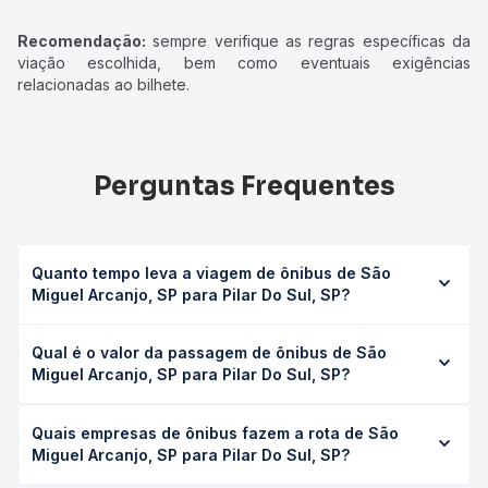
Recomendação:
sempre verifique as regras específicas da
viação escolhida, bem como eventuais exigências
relacionadas ao bilhete.
Perguntas Frequentes
Quanto tempo leva a viagem de ônibus de São
Miguel Arcanjo, SP para Pilar Do Sul, SP?
A viagem de ônibus de São Miguel Arcanjo, SP para Pilar
Qual é o valor da passagem de ônibus de São
Do Sul, SP leva em média 0 horas, podendo variar
Miguel Arcanjo, SP para Pilar Do Sul, SP?
conforme a viação, o tipo de serviço (convencional,
executivo ou leito) e as condições de tráfego. Na Quero
O preço da passagem de ônibus de São Miguel Arcanjo,
Passagem você consulta os horários disponíveis e vê a
Quais empresas de ônibus fazem a rota de São
SP para Pilar Do Sul, SP custa em média não identificado e
duração exata de cada opção na data desejada.
Miguel Arcanjo, SP para Pilar Do Sul, SP?
varia conforme a data da viagem, a empresa, o tipo de
poltrona e a antecedência da compra. Na Quero