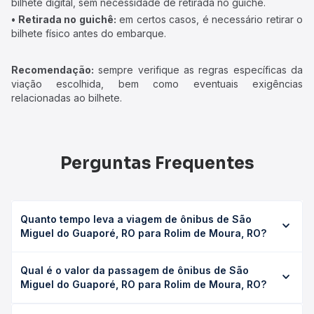
bilhete digital, sem necessidade de retirada no guichê.
• Retirada no guichê:
em certos casos, é necessário retirar o
bilhete físico antes do embarque.
Recomendação:
sempre verifique as regras específicas da
viação escolhida, bem como eventuais exigências
relacionadas ao bilhete.
Perguntas Frequentes
Quanto tempo leva a viagem de ônibus de São
Miguel do Guaporé, RO para Rolim de Moura, RO?
A viagem de ônibus de São Miguel do Guaporé, RO para
Qual é o valor da passagem de ônibus de São
Rolim de Moura, RO leva em média 2h 36min, podendo
Miguel do Guaporé, RO para Rolim de Moura, RO?
variar conforme a viação, o tipo de serviço (convencional,
executivo ou leito) e as condições de tráfego. Na Quero
O preço da passagem de ônibus de São Miguel do