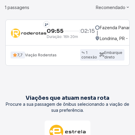
1 passagens
Recomendado
2°
Fazenda Panama
09:55
02:15
Duração:
16h 20m
Londrina, PR - Ter
1
Embarque
7,7
Viação Roderotas
conexão
direto
Viações que atuam nesta rota
Procure a sua passagem de ônibus selecionando a viação de
sua preferência.