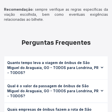
Recomendação:
sempre verifique as regras específicas da
viação escolhida, bem como eventuais exigências
relacionadas ao bilhete.
Perguntas Frequentes
Quanto tempo leva a viagem de ônibus de São
Miguel do Araguaia, GO - TODOS para Londrina, PR
- TODOS?
A viagem de ônibus de São Miguel do Araguaia, GO -
Qual é o valor da passagem de ônibus de São
TODOS para Londrina, PR - TODOS leva em média 16h
Miguel do Araguaia, GO - TODOS para Londrina, PR
20min, podendo variar conforme a viação, o tipo de
- TODOS?
serviço (convencional, executivo ou leito) e as condições
de tráfego. Na Quero Passagem você consulta os horários
O preço da passagem de ônibus de São Miguel do
disponíveis e vê a duração exata de cada opção na data
Quais empresas de ônibus fazem a rota de São
Araguaia, GO - TODOS para Londrina, PR - TODOS custa
desejada.