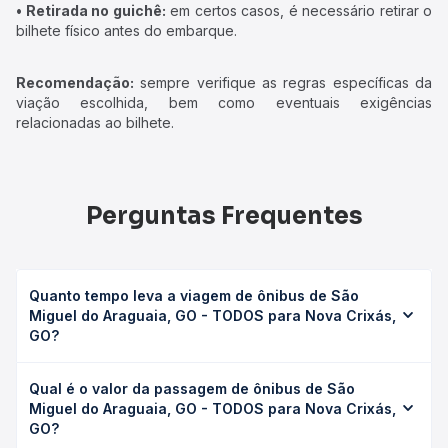
• Retirada no guichê:
em certos casos, é necessário retirar o
bilhete físico antes do embarque.
Recomendação:
sempre verifique as regras específicas da
viação escolhida, bem como eventuais exigências
relacionadas ao bilhete.
Perguntas Frequentes
Quanto tempo leva a viagem de ônibus de São
Miguel do Araguaia, GO - TODOS para Nova Crixás,
GO?
A viagem de ônibus de São Miguel do Araguaia, GO -
Qual é o valor da passagem de ônibus de São
TODOS para Nova Crixás, GO leva em média 1h 26min,
Miguel do Araguaia, GO - TODOS para Nova Crixás,
podendo variar conforme a viação, o tipo de serviço
GO?
(convencional, executivo ou leito) e as condições de