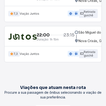
Nova Crixás, GO
Retirada
ac_unit
wc
7,3
Viação Juntos
guichê
São Miguel do Ar
22:00
23:15
Duração:
1h 15m
Nova Crixás, GO
Retirada
ac_unit
wc
7,3
Viação Juntos
guichê
Viações que atuam nesta rota
Procure a sua passagem de ônibus selecionando a viação de
sua preferência.