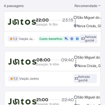
4 passagens
Recomendado
São Miguel do Ar
22:00
23:15
Duração:
1h 15m
Nova Crixás, GO
Retirada
airline_seat_legroom_extra
ac_unit
wc
7,3
Viação Juntos
Custo-benefício
guichê
São Miguel do Ar
08:00
09:40
Duração:
1h 40m
Nova Crixás, GO
Retirada
7,3
Viação Juntos
guichê
São Miguel do Ar
21:00
22:40
Duração:
1h 40m