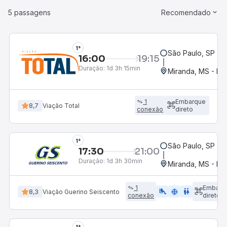
5 passagens
Recomendado
1°
São Paulo, SP - 
16:00
19:15
Duração:
1d 3h 15min
Miranda, MS - Ro
1
Embarque
8,7
Viação Total
conexão
direto
1°
São Paulo, SP - 
17:30
21:00
Duração:
1d 3h 30min
Miranda, MS - Ro
1
Embarq
airline_seat_legroom_extra
ac_unit
WC
8,3
Viação Guerino Seiscento
conexão
direto