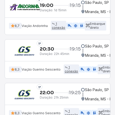
1°
São Paulo, SP - 
19:00
19:15
Duração:
1d 15min
Miranda, MS - Ro
1
Embarque
airline_seat_legroom_extra
ac_unit
wc
8,7
Viação Andorinha
conexão
direto
1°
São Paulo, SP - 
20:30
19:15
Duração:
22h 45min
Miranda, MS - Ro
1
Embarq
airline_seat_legroom_extra
ac_unit
WC
8,3
Viação Guerino Seiscento
conexão
direto
1°
São Paulo, SP - 
22:00
19:25
Duração:
21h 25min
Miranda, MS - Ro
1
Embarq
airline_seat_legroom_extra
ac_unit
WC
8,3
Viação Guerino Seiscento
conexão
direto