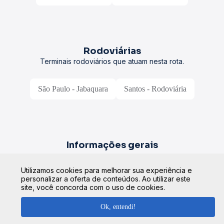
Rodoviárias
Terminais rodoviários que atuam nesta rota.
São Paulo - Jabaquara
Santos - Rodoviária
Informações gerais
Utilizamos cookies para melhorar sua experiência e
Tempo médio de viagem
personalizar a oferta de conteúdos. Ao utilizar este
O tempo de viagem entre as cidades pode variar conforme a
site, você concorda com o uso de cookies.
rota, viação, condições de trânsito e o tipo de ônibus
escolhido. Consulte a estimativa ao selecionar sua passagem.
Ok, entendi!