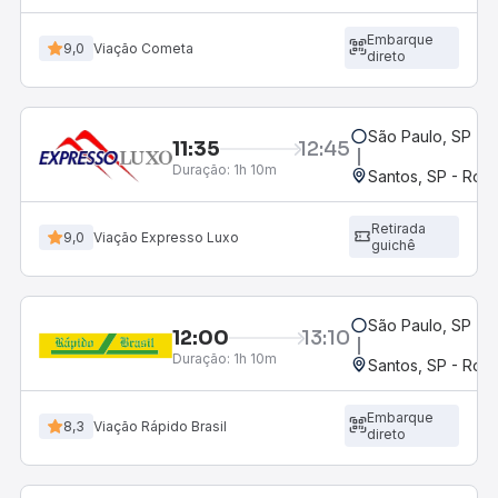
Embarque
9,0
Viação Cometa
direto
São Paulo, SP - 
11:35
12:45
Duração:
1h 10m
Santos, SP - Rodo
Retirada
9,0
Viação Expresso Luxo
guichê
São Paulo, SP - 
12:00
13:10
Duração:
1h 10m
Santos, SP - Rodo
Embarque
8,3
Viação Rápido Brasil
direto