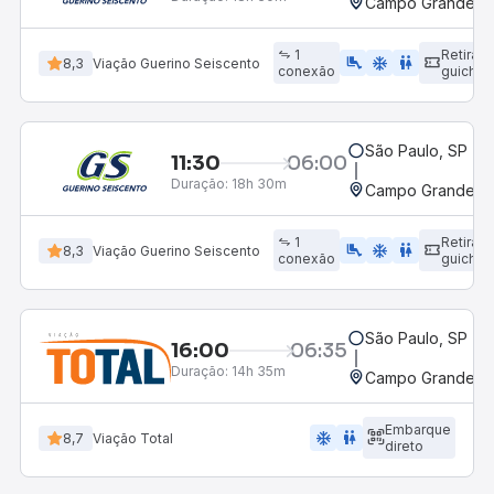
Campo Grande, M
1
Retirad
airline_seat_legroom_extra
ac_unit
WC
8,3
Viação Guerino Seiscento
conexão
guichê
São Paulo, SP - 
11:30
06:00
Duração:
18h 30m
Campo Grande, M
1
Retirad
airline_seat_legroom_extra
ac_unit
wc
8,3
Viação Guerino Seiscento
conexão
guichê
São Paulo, SP - 
16:00
06:35
Duração:
14h 35m
Campo Grande, M
Embarque
ac_unit
wc
8,7
Viação Total
direto