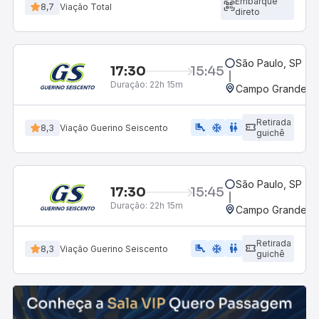
Embarque
8,7
Viação Total
direto
São Paulo, SP - 
17:30
15:45
Duração:
22h 15m
Campo Grande, M
Retirada
airline_seat_legroom_extra
ac_unit
WC
8,3
Viação Guerino Seiscento
guichê
São Paulo, SP - 
17:30
15:45
Duração:
22h 15m
Campo Grande, M
Retirada
airline_seat_legroom_extra
ac_unit
wc
8,3
Viação Guerino Seiscento
guichê