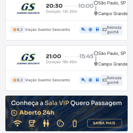
São Paulo, SP - 
20:30
10:00
Duração:
13h 30m
Campo Grande, M
Retirada
airline_seat_legroom_extra
ac_unit
WC
8,3
Viação Guerino Seiscento
guichê
São Paulo, SP - 
21:00
15:45
Duração:
18h 45m
Campo Grande, M
Retirada
airline_seat_legroom_extra
ac_unit
WC
8,3
Viação Guerino Seiscento
guichê