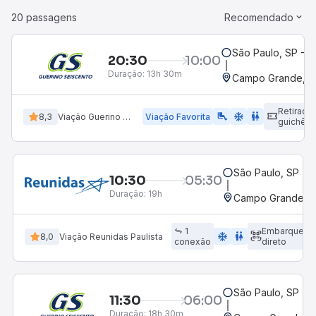
20 passagens
Recomendado
São Paulo, SP - B
20:30
10:00
Duração:
13h 30m
Campo Grande, MS
Retirada
airline_seat_legroom_extra
ac_unit
wc
8,3
Viação Guerino Seiscento
Viação Favorita
guichê
São Paulo, SP - 
10:30
05:30
Duração:
19h
Campo Grande, M
1
Embarque
ac_unit
wc
8,0
Viação Reunidas Paulista
conexão
direto
São Paulo, SP - 
11:30
06:00
Duração:
18h 30m