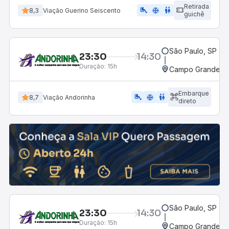
Retirada
airline_seat_legroom_extra
ac_unit
wc
8,3
Viação Guerino Seiscento
guichê
São Paulo, SP - 
23:30
14:30
Duração:
15h
Campo Grande, M
Embarque
airline_seat_legroom_extra
ac_unit
WC
8,7
Viação Andorinha
direto
São Paulo, SP - 
23:30
14:30
Duração:
15h
Campo Grande, M