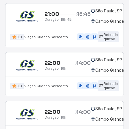
São Paulo, SP - 
21:00
15:45
Duração:
18h 45m
Campo Grande, M
Retirada
airline_seat_legroom_extra
ac_unit
wc
8,3
Viação Guerino Seiscento
guichê
São Paulo, SP - 
22:00
14:00
Duração:
16h
Campo Grande, M
Retirada
airline_seat_legroom_extra
ac_unit
WC
8,3
Viação Guerino Seiscento
guichê
São Paulo, SP - 
22:00
14:00
Duração:
16h
Campo Grande, M