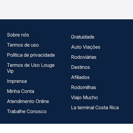
Paulo, SP - TODOS para Campo Grande, MS - TODOS,
com horários variados ao longo do dia. Na Quero
Passagem você compara todas as opções — empresas,
horários, tipos de serviço e preços — em um só lugar e
escolhe a que melhor se encaixa na sua viagem.
Sobre nós
Gratuidade
Termos de uso
Auto Viações
Política de privacidade
Rodoviárias
Termos de Uso Louge
Destinos
Vip
Afiliados
Imprensa
Rodomilhas
Minha Conta
Viajo Mucho
Atendimento Online
La terminal Costa Rica
Trabalhe Conosco