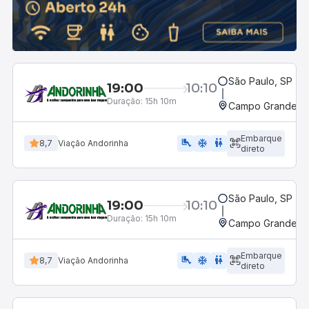
São Paulo, SP - 
19:00
10:10
Duração:
15h 10m
Campo Grande, M
Embarque
airline_seat_legroom_extra
ac_unit
WC
8,7
Viação Andorinha
direto
São Paulo, SP - 
19:00
10:10
Duração:
15h 10m
Campo Grande, M
Embarque
airline_seat_legroom_extra
ac_unit
wc
8,7
Viação Andorinha
direto