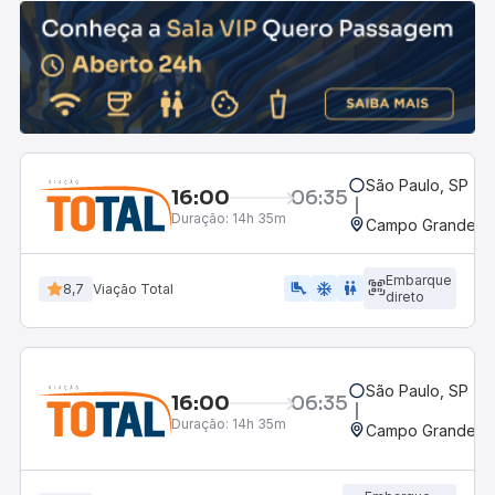
São Paulo, SP - 
16:00
06:35
Duração:
14h 35m
Campo Grande, M
Embarque
airline_seat_legroom_extra
ac_unit
wc
8,7
Viação Total
direto
São Paulo, SP - 
16:00
06:35
Duração:
14h 35m
Campo Grande, M