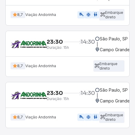
Embarque
airline_seat_legroom_extra
ac_unit
wc
8,7
Viação Andorinha
direto
São Paulo, SP - 
23:30
14:30
Duração:
15h
Campo Grande, M
Embarque
8,7
Viação Andorinha
direto
São Paulo, SP - 
23:30
14:30
Duração:
15h
Campo Grande, M
Embarque
airline_seat_legroom_extra
ac_unit
wc
8,7
Viação Andorinha
direto