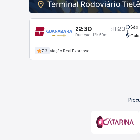
São 
22:30
11:20
Duração:
12h 50m
Cata
7,3
Viação Real Expresso
Procu