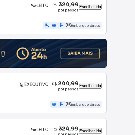
324,99
R$
LEITO
Escolher ida
por pessoa
airline_seat_legroom_extra
ac_unit
wc
Embarque direto
244,99
R$
EXECUTIVO
Escolher ida
por pessoa
ac_unit
wc
Embarque direto
324,99
R$
LEITO
Escolher ida
por pessoa