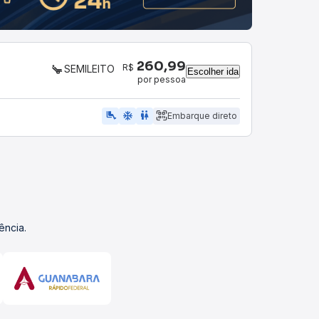
260,99
R$
SEMILEITO
Escolher ida
por pessoa
airline_seat_legroom_extra
ac_unit
WC
Embarque direto
ência.