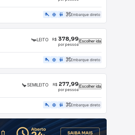
airline_seat_legroom_extra
ac_unit
wc
Embarque direto
378,99
R$
LEITO
Escolher ida
por pessoa
airline_seat_legroom_extra
ac_unit
wc
Embarque direto
277,99
R$
SEMILEITO
Escolher ida
por pessoa
airline_seat_legroom_extra
ac_unit
WC
Embarque direto