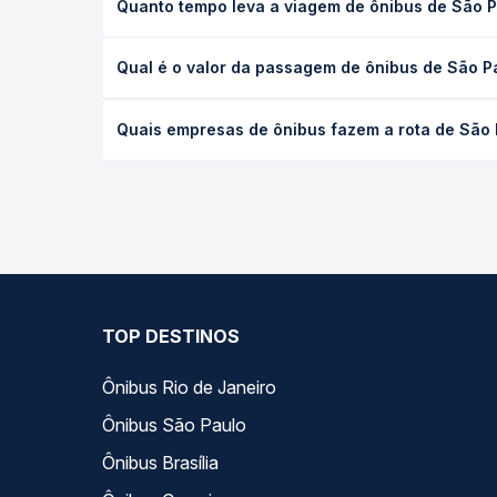
Quanto tempo leva a viagem de ônibus de São 
A viagem de ônibus de São Paulo, SP - TODOS para
Qual é o valor da passagem de ônibus de São 
executivo ou leito) e as condições de tráfego. Na
O preço da passagem de ônibus de São Paulo, SP 
Quais empresas de ônibus fazem a rota de São
de poltrona e a antecedência da compra. Na Quero
As viações Catarina, JL Expresso, Emtram, Real E
ao longo do dia. Na Quero Passagem você compara 
encaixa na sua viagem.
TOP DESTINOS
Ônibus Rio de Janeiro
Ônibus São Paulo
Ônibus Brasília