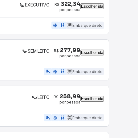
322,34
R$
EXECUTIVO
Escolher ida
por pessoa
ac_unit
wc
Embarque direto
277,99
R$
SEMILEITO
Escolher ida
por pessoa
airline_seat_legroom_extra
ac_unit
WC
Embarque direto
258,99
R$
LEITO
Escolher ida
por pessoa
airline_seat_legroom_extra
ac_unit
wc
Embarque direto