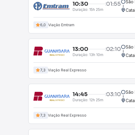
São 
10:30
01:55
Duração:
15h 25m
Cata
6,0
Viação Emtram
São 
13:00
02:10
Duração:
13h 10m
Cata
7,3
Viação Real Expresso
São 
14:45
03:10
Duração:
12h 25m
Cata
7,3
Viação Real Expresso