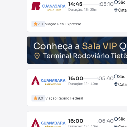
São 
14:45
03:10
Duração:
12h 25m
Cata
7,3
Viação Real Expresso
São 
16:00
05:40
Duração:
13h 40m
Cata
8,0
Viação Rápido Federal
São 
16:00
05:40
Duração:
13h 40m
Cata