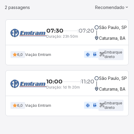
2 passagens
Recomendado
São Paulo, SP - R
07:30
07:20
Duração:
23h 50m
Caturama, BA
Embarque
ac_unit
wc
6,0
Viação Emtram
direto
São Paulo, SP - R
10:00
11:20
Duração:
1d 1h 20m
Caturama, BA
Embarque
ac_unit
wc
6,0
Viação Emtram
direto