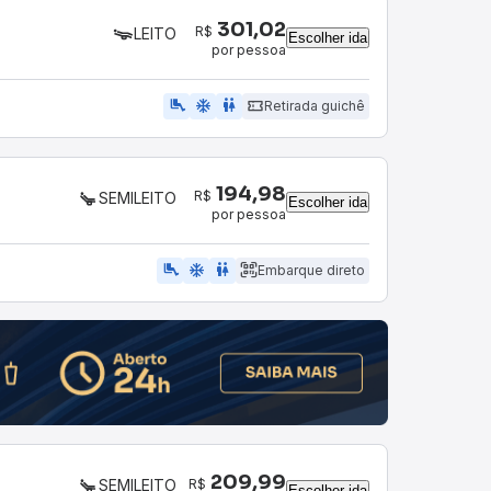
301,02
R$
LEITO
Escolher ida
por pessoa
airline_seat_legroom_extra
ac_unit
wc
Retirada guichê
194,98
R$
SEMILEITO
Escolher ida
por pessoa
airline_seat_legroom_extra
ac_unit
WC
Embarque direto
209,99
R$
SEMILEITO
Escolher ida