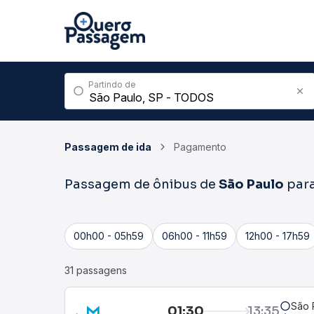
Partindo de
Passagem de ida
Pagamento
Passagem de ônibus de
São Paulo
par
00h00 - 05h59
06h00 - 11h59
12h00 - 17h59
31 passagens
São 
01:30
13:35