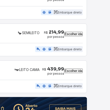
ac_unit
wc
Embarque direto
214,99
R$
SEMILEITO
Escolher ida
por pessoa
airline_seat_legroom_extra
ac_unit
WC
Embarque direto
439,99
R$
LEITO CAMA
Escolher ida
por pessoa
airline_seat_legroom_extra
ac_unit
wc
Embarque direto