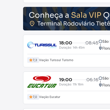
São 
18:00
08:45
Duração:
14h 45m
Flor
7,3
Viação Turissul Turismo
São 
19:00
06:16
Duração:
11h 16m
Flor
7,0
Viação Eucatur