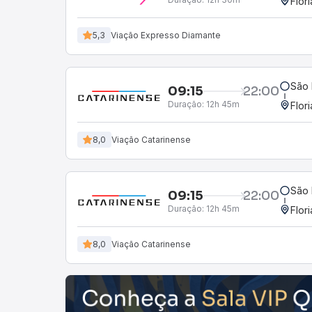
Flor
5,3
Viação Expresso Diamante
São 
09:15
22:00
Duração:
12h 45m
Flor
8,0
Viação Catarinense
São 
09:15
22:00
Duração:
12h 45m
Flor
8,0
Viação Catarinense