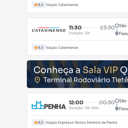
8,0
Viação Catarinense
São 
11:30
23:30
Duração:
12h
Flor
8,0
Viação Catarinense
São 
12:00
00:30
Duração:
12h 30m
Flor
8,0
Viação Expresso Nossa Senhora da Penha