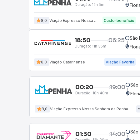
Duração:
12h 5m
Flori
8,0
Viação Expresso Nossa Senhora da Penha
Custo-benefício
São 
18:50
06:25
Duração:
11h 35m
Flori
8,0
Viação Catarinense
Viação Favorita
São 
00:20
19:00
Duração:
18h 40m
Flor
8,0
Viação Expresso Nossa Senhora da Penha
São 
01:30
14:00
Duração:
12h 30m