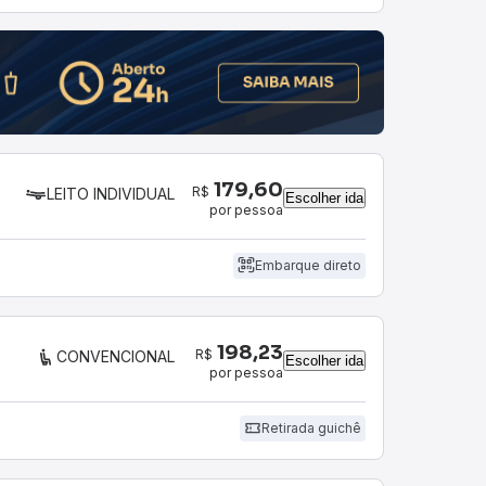
179,60
R$
LEITO INDIVIDUAL
Escolher ida
por pessoa
Embarque direto
198,23
R$
CONVENCIONAL
Escolher ida
por pessoa
Retirada guichê