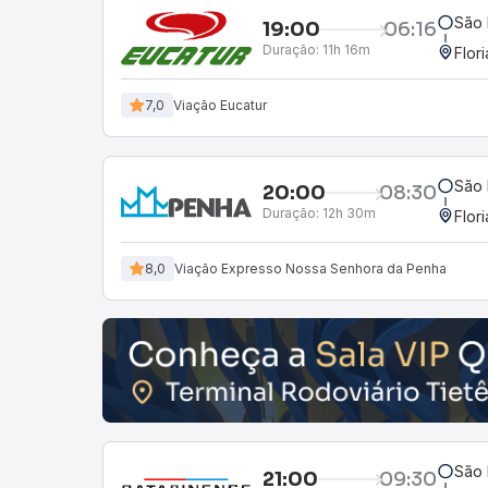
São 
19:00
06:16
Duração:
11h 16m
Flor
7,0
Viação Eucatur
São 
20:00
08:30
Duração:
12h 30m
Flor
8,0
Viação Expresso Nossa Senhora da Penha
São 
21:00
09:30