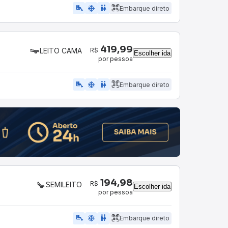
airline_seat_legroom_extra
ac_unit
WC
Embarque direto
419,99
R$
LEITO CAMA
Escolher ida
por pessoa
airline_seat_legroom_extra
ac_unit
wc
Embarque direto
194,98
R$
SEMILEITO
Escolher ida
por pessoa
airline_seat_legroom_extra
ac_unit
WC
Embarque direto