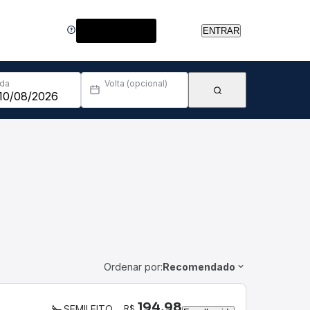
Central de Ajuda
ENTRAR
Ida
Volta (opcional)
Ordenar por:
Recomendado
194,98
R$
SEMILEITO