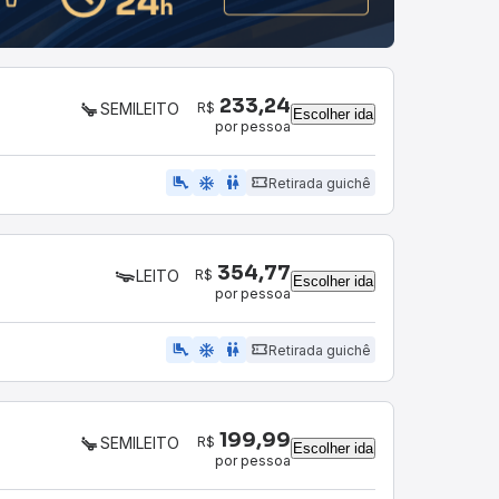
233,24
R$
SEMILEITO
Escolher ida
por pessoa
airline_seat_legroom_extra
ac_unit
WC
Retirada guichê
354,77
R$
LEITO
Escolher ida
por pessoa
airline_seat_legroom_extra
ac_unit
wc
Retirada guichê
199,99
R$
SEMILEITO
Escolher ida
por pessoa