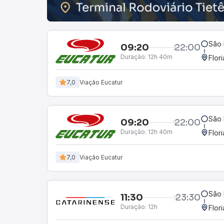
São 
09:20
22:00
Duração:
12h 40m
Flor
7,0
Viação Eucatur
São 
09:20
22:00
Duração:
12h 40m
Flor
7,0
Viação Eucatur
São 
11:30
23:30
Duração:
12h
Flor