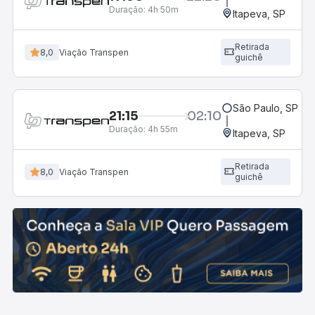
Duração:
4h 50m
Itapeva, SP
Retirada
8,0
Viação Transpen
guichê
São Paulo, SP - 
21:15
02:10
Duração:
4h 55m
Itapeva, SP
Retirada
8,0
Viação Transpen
guichê