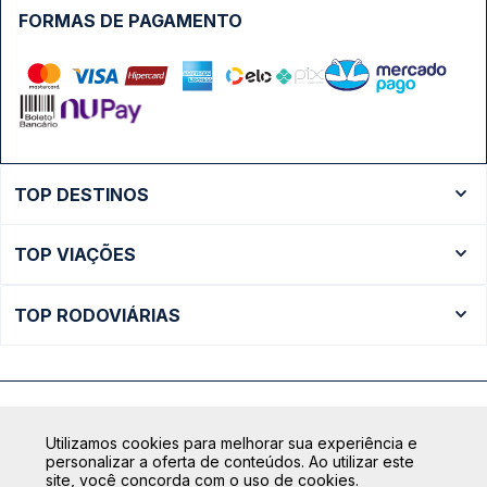
FORMAS DE PAGAMENTO
TOP DESTINOS
Ônibus Rio de Janeiro
TOP VIAÇÕES
Ônibus São Paulo
Passagens Cometa
Ônibus Brasília
TOP RODOVIÁRIAS
Passagens Gontijo
Ônibus Campinas
Rodoviária São Paulo - Tietê
Passagens 1001
Ônibus Londrina
Rodoviária Rio de Janeiro - Novo Rio
Passagens Águia Branca
+ Destinos
Rodoviária Belo Horizonte - Gov. Israel Pinheiro (Tergip)
Calçada das Margaridas, 163 - Sala 02 - Condomínio Centro
Passagens Pássaro Marron
Utilizamos cookies para melhorar sua experiência e
Comercial Alphaville, Barueri - SP | CEP: 06453-038
Rodoviária Curitiba
personalizar a oferta de conteúdos. Ao utilizar este
+ Viações
CNPJ: 18.087.991/0001-57 | saconibus@queropassagem.com.br
site, você concorda com o uso de cookies.