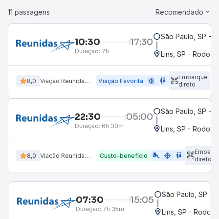
11 passagens
Recomendado
São Paulo, SP - B
10:30
17:30
Duração:
7h
Lins, SP - Rodoviá
Embarque
ac_unit
wc
8,0
Viação Reunidas Paulista
Viação Favorita
direto
São Paulo, SP - B
22:30
05:00
Duração:
6h 30m
Lins, SP - Rodoviá
Embarq
airline_seat_legroom_extra
ac_unit
WC
8,0
Viação Reunidas Paulista
Custo-benefício
direto
São Paulo, SP - 
07:30
15:05
Duração:
7h 35m
Lins, SP - Rodoviá