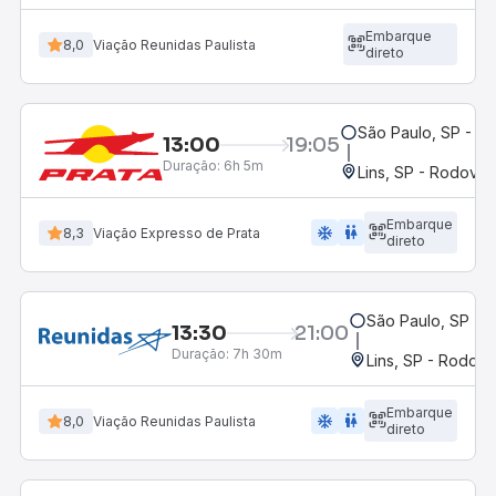
Embarque
8,0
Viação Reunidas Paulista
direto
São Paulo, SP - Ba
13:00
19:05
Duração:
6h 5m
Lins, SP - Rodoviár
Embarque
ac_unit
wc
8,3
Viação Expresso de Prata
direto
São Paulo, SP - 
13:30
21:00
Duração:
7h 30m
Lins, SP - Rodoviá
Embarque
ac_unit
wc
8,0
Viação Reunidas Paulista
direto