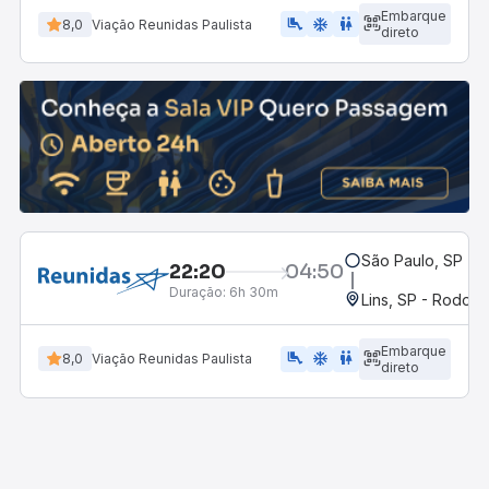
Embarque
airline_seat_legroom_extra
ac_unit
wc
8,0
Viação Reunidas Paulista
direto
São Paulo, SP - 
22:20
04:50
Duração:
6h 30m
Lins, SP - Rodoviá
Embarque
airline_seat_legroom_extra
ac_unit
wc
8,0
Viação Reunidas Paulista
direto