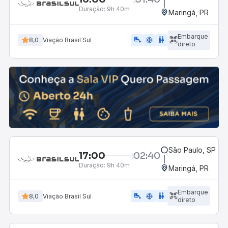
Duração:
9h 40m
Maringá, PR
Embarque
airline_seat_legroom_extra
ac_unit
wc
8,0
Viação Brasil Sul
direto
São Paulo, SP - 
17:00
02:40
Duração:
9h 40m
Maringá, PR
Embarque
airline_seat_legroom_extra
ac_unit
wc
8,0
Viação Brasil Sul
direto