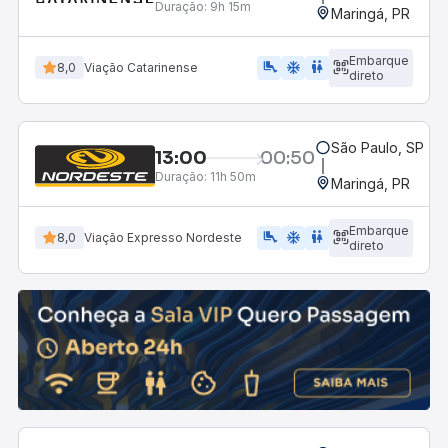
Duração:
9h 15m
Maringá, PR
Embarque
airline_seat_legroom_extra
ac_unit
wc
8,0
Viação Catarinense
direto
São Paulo, SP - 
13:00
00:50
Duração:
11h 50m
Maringá, PR
Embarque
airline_seat_legroom_extra
ac_unit
WC
8,0
Viação Expresso Nordeste
direto