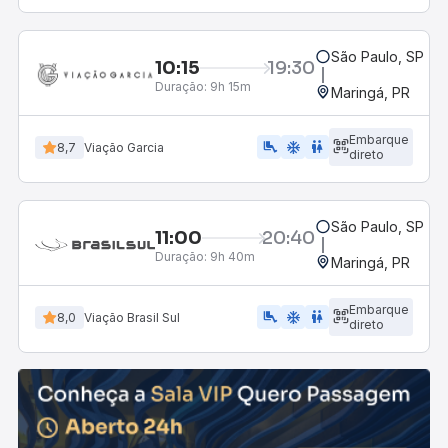
São Paulo, SP - 
10:15
19:30
Duração:
9h 15m
Maringá, PR
Embarque
airline_seat_legroom_extra
ac_unit
wc
8,7
Viação Garcia
direto
São Paulo, SP - 
11:00
20:40
Duração:
9h 40m
Maringá, PR
Embarque
airline_seat_legroom_extra
ac_unit
wc
8,0
Viação Brasil Sul
direto