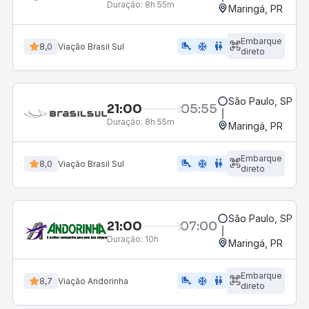
Duração:
8h 55m
Maringá, PR
Embarque
airline_seat_legroom_extra
ac_unit
wc
8,0
Viação Brasil Sul
direto
São Paulo, SP - 
21:00
05:55
Duração:
8h 55m
Maringá, PR
Embarque
airline_seat_legroom_extra
ac_unit
wc
8,0
Viação Brasil Sul
direto
São Paulo, SP - 
21:00
07:00
Duração:
10h
Maringá, PR
Embarque
airline_seat_legroom_extra
ac_unit
wc
8,7
Viação Andorinha
direto