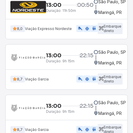
São Paulo, SP - 
13:00
00:50
Duração:
11h 50m
Maringá, PR
Embarque
airline_seat_legroom_extra
ac_unit
WC
8,0
Viação Expresso Nordeste
direto
São Paulo, SP - 
13:00
22:15
Duração:
9h 15m
Maringá, PR
Embarque
airline_seat_legroom_extra
ac_unit
WC
8,7
Viação Garcia
direto
São Paulo, SP - 
13:00
22:15
Duração:
9h 15m
Maringá, PR
Embarque
airline_seat_legroom_extra
ac_unit
wc
8,7
Viação Garcia
direto