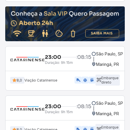
São Paulo, SP - 
23:00
08:15
Duração:
9h 15m
Maringá, PR
Embarque
airline_seat_legroom_extra
ac_unit
WC
8,0
Viação Catarinense
direto
São Paulo, SP - 
23:00
08:15
Duração:
9h 15m
Maringá, PR
Embarque
airline_seat_legroom_extra
ac_unit
wc
8,0
Viação Catarinense