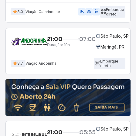
Embarque
airline_seat_legroom_extra
ac_unit
wc
8,0
Viação Catarinense
direto
São Paulo, SP - 
21:00
07:00
Duração:
10h
Maringá, PR
Embarque
8,7
Viação Andorinha
direto
São Paulo, SP - 
21:00
05:55