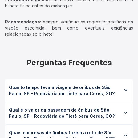
bilhete físico antes do embarque.
Recomendação:
sempre verifique as regras específicas da
viação escolhida, bem como eventuais exigências
relacionadas ao bilhete.
Perguntas Frequentes
Quanto tempo leva a viagem de ônibus de São
Paulo, SP - Rodoviária do Tietê para Ceres, GO?
A viagem de ônibus de São Paulo, SP - Rodoviária do
Qual é o valor da passagem de ônibus de São
Tietê para Ceres, GO leva em média 23h 47min, podendo
Paulo, SP - Rodoviária do Tietê para Ceres, GO?
variar conforme a viação, o tipo de serviço (convencional,
executivo ou leito) e as condições de tráfego. Na Quero
O preço da passagem de ônibus de São Paulo, SP -
Passagem você consulta os horários disponíveis e vê a
Quais empresas de ônibus fazem a rota de São
Rodoviária do Tietê para Ceres, GO custa em média R$
duração exata de cada opção na data desejada.