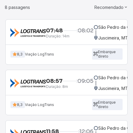
8 passagens
Recomendado
São Pedro da Ci
07:48
08:02
Duração:
14m
Juscimeira, MT
Embarque
8,3
Viação LogTrans
direto
São Pedro da Ci
08:57
09:05
Duração:
8m
Juscimeira, MT
Embarque
8,3
Viação LogTrans
direto
São Pedro da Ci
11:58
12:06