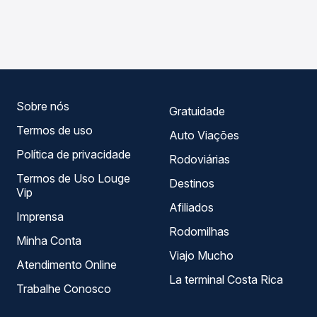
As viações VB Transportes operam o trecho de São
compara os preços de todas as viações em tempo real e
Pedro, SP para Ipeúna, SP, com horários variados ao
garante a melhor oferta para o seu roteiro.
longo do dia. Na Quero Passagem você compara todas as
opções — empresas, horários, tipos de serviço e preços
— em um só lugar e escolhe a que melhor se encaixa na
sua viagem.
Sobre nós
Gratuidade
Termos de uso
Auto Viações
Política de privacidade
Rodoviárias
Termos de Uso Louge
Destinos
Vip
Afiliados
Imprensa
Rodomilhas
Minha Conta
Viajo Mucho
Atendimento Online
La terminal Costa Rica
Trabalhe Conosco