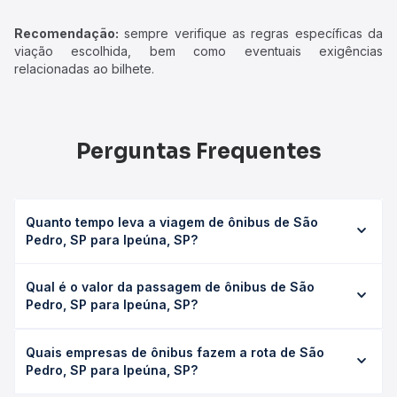
Recomendação:
sempre verifique as regras específicas da
viação escolhida, bem como eventuais exigências
relacionadas ao bilhete.
Perguntas Frequentes
Quanto tempo leva a viagem de ônibus de São
Pedro, SP para Ipeúna, SP?
A viagem de ônibus de São Pedro, SP para Ipeúna, SP
Qual é o valor da passagem de ônibus de São
leva em média 0 horas, podendo variar conforme a
Pedro, SP para Ipeúna, SP?
viação, o tipo de serviço (convencional, executivo ou
leito) e as condições de tráfego. Na Quero Passagem
O preço da passagem de ônibus de São Pedro, SP para
você consulta os horários disponíveis e vê a duração
Quais empresas de ônibus fazem a rota de São
Ipeúna, SP custa em média não identificado e varia
exata de cada opção na data desejada.
Pedro, SP para Ipeúna, SP?
conforme a data da viagem, a empresa, o tipo de poltrona
e a antecedência da compra. Na Quero Passagem você