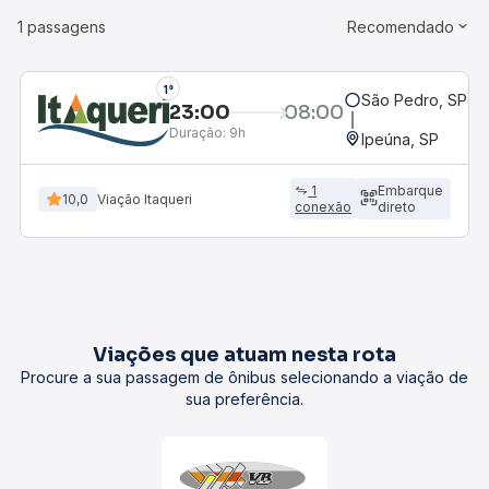
1 passagens
Recomendado
1°
São Pedro, SP
23:00
08:00
Duração:
9h
Ipeúna, SP
1
Embarque
10,0
Viação Itaqueri
conexão
direto
Viações que atuam nesta rota
Procure a sua passagem de ônibus selecionando a viação de
sua preferência.