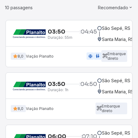
10 passagens
Recomendado
São Sepé, RS
03:50
04:45
Duração:
55m
Santa Maria, RS
Embarque
ac_unit
wc
8,0
Viação Planalto
direto
São Sepé, RS
03:50
04:50
Duração:
1h
Santa Maria, RS
Embarque
8,0
Viação Planalto
direto
São Sepé, RS
06:00
07:10