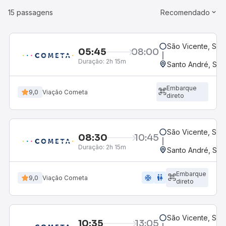
15 passagens
Recomendado
São Vicente, SP
05:45
08:00
Duração:
2h 15m
Santo André, SP 
Embarque
9,0
Viação Cometa
direto
São Vicente, SP
08:30
10:45
Duração:
2h 15m
Santo André, SP 
Embarque
ac_unit
wc
9,0
Viação Cometa
direto
São Vicente, SP
10:35
13:05