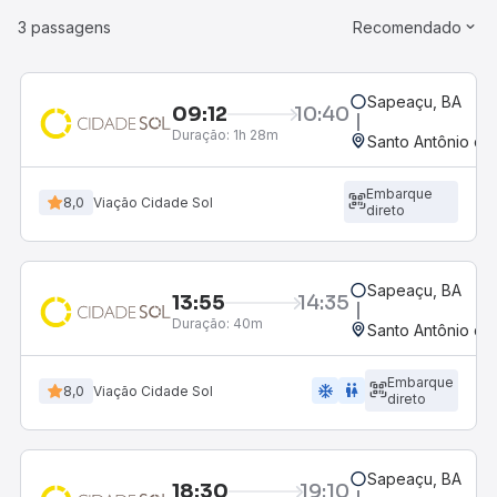
3 passagens
Recomendado
Sapeaçu, BA
09:12
10:40
Duração:
1h 28m
Santo Antônio de
Embarque
8,0
Viação Cidade Sol
direto
Sapeaçu, BA
13:55
14:35
Duração:
40m
Santo Antônio de
Embarque
ac_unit
wc
8,0
Viação Cidade Sol
direto
Sapeaçu, BA
18:30
19:10