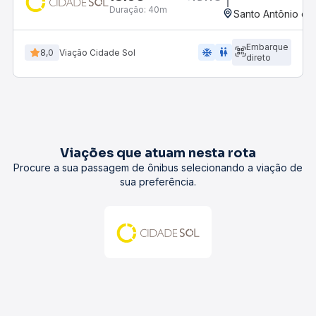
Duração:
40m
Santo Antônio de
Embarque
ac_unit
wc
8,0
Viação Cidade Sol
direto
Viações que atuam nesta rota
Procure a sua passagem de ônibus selecionando a viação de
sua preferência.