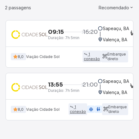
2 passagens
Recomendado
Sapeaçu, BA
09:15
16:20
C
Duração:
7h 5min
Valença, BA
1
Embarque
8,0
Viação Cidade Sol
conexão
direto
Sapeaçu, BA
13:55
21:00
E
Duração:
7h 5min
Valença, BA
1
Embarque
ac_unit
wc
8,0
Viação Cidade Sol
conexão
direto