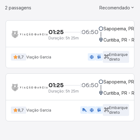
2 passagens
Recomendado
Sapopema, PR
01:25
06:50
Duração:
5h 25m
Curitiba, PR - Rod
Embarque
ac_unit
wc
8,7
Viação Garcia
direto
Sapopema, PR
01:25
06:50
Duração:
5h 25m
Curitiba, PR - Rod
Embarque
airline_seat_legroom_extra
ac_unit
wc
8,7
Viação Garcia
direto