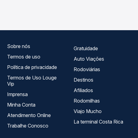
As viações Garcia operam o trecho de Sapopema, PR
Passagem você compara os preços de todas as viações
para Telêmaco Borba, PR - TODOS, com horários variados
em tempo real e garante a melhor oferta para o seu
ao longo do dia. Na Quero Passagem você compara todas
roteiro.
as opções — empresas, horários, tipos de serviço e
preços — em um só lugar e escolhe a que melhor se
encaixa na sua viagem.
Sobre nós
Gratuidade
Termos de uso
Auto Viações
Política de privacidade
Rodoviárias
Termos de Uso Louge
Destinos
Vip
Afiliados
Imprensa
Rodomilhas
Minha Conta
Viajo Mucho
Atendimento Online
La terminal Costa Rica
Trabalhe Conosco