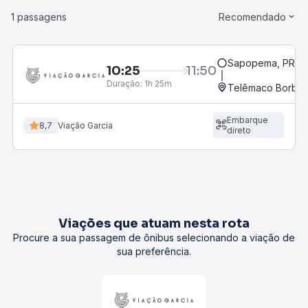
1 passagens
Recomendado
Sapopema, PR
10:25
11:50
Duração:
1h 25m
Telêmaco Borba,
Embarque
8,7
Viação Garcia
direto
Viações que atuam nesta rota
Procure a sua passagem de ônibus selecionando a viação de
sua preferência.