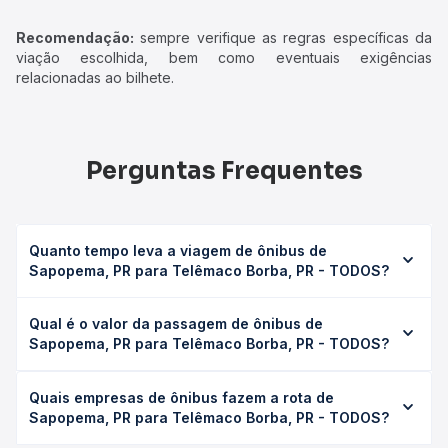
Recomendação:
sempre verifique as regras específicas da
viação escolhida, bem como eventuais exigências
relacionadas ao bilhete.
Perguntas Frequentes
Quanto tempo leva a viagem de ônibus de
Sapopema, PR para Telêmaco Borba, PR - TODOS?
A viagem de ônibus de Sapopema, PR para Telêmaco
Qual é o valor da passagem de ônibus de
Borba, PR - TODOS leva em média 1h 25min, podendo
Sapopema, PR para Telêmaco Borba, PR - TODOS?
variar conforme a viação, o tipo de serviço (convencional,
executivo ou leito) e as condições de tráfego. Na Quero
O preço da passagem de ônibus de Sapopema, PR para
Passagem você consulta os horários disponíveis e vê a
Quais empresas de ônibus fazem a rota de
Telêmaco Borba, PR - TODOS custa em média R$ 35,40 e
duração exata de cada opção na data desejada.
Sapopema, PR para Telêmaco Borba, PR - TODOS?
varia conforme a data da viagem, a empresa, o tipo de
poltrona e a antecedência da compra. Na Quero