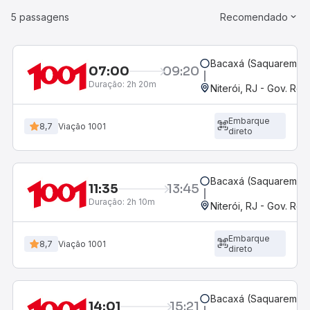
5 passagens
Recomendado
Bacaxá (Saquarema),
07:00
09:20
Duração:
2h 20m
Niterói, RJ - Gov. Rob
Embarque
8,7
Viação 1001
direto
Bacaxá (Saquarema),
11:35
13:45
Duração:
2h 10m
Niterói, RJ - Gov. Rob
Embarque
8,7
Viação 1001
direto
Bacaxá (Saquarema),
14:01
15:21