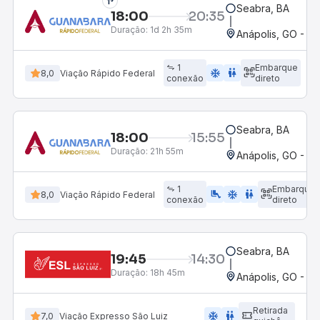
1°
Seabra, BA
18:00
20:35
Duração:
1d 2h 35m
Anápolis, GO - Ro
1
Embarque
ac_unit
wc
8,0
Viação Rápido Federal
conexão
direto
Seabra, BA
18:00
15:55
Duração:
21h 55m
Anápolis, GO - Ro
1
Embarque
airline_seat_legroom_extra
ac_unit
WC
8,0
Viação Rápido Federal
conexão
direto
Seabra, BA
19:45
14:30
Duração:
18h 45m
Anápolis, GO - Ro
Retirada
ac_unit
wc
7,0
Viação Expresso São Luiz