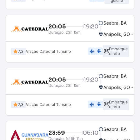
guichê
Seabra, BA
20:05
19:20
Duração:
23h 15m
Anápolis, GO - Ro
Embarque
ac_unit
wc
7,3
Viação Catedral Turismo
direto
Seabra, BA
20:05
19:20
Duração:
23h 15m
Anápolis, GO - Ro
Embarque
ac_unit
wc
7,3
Viação Catedral Turismo
direto
Seabra, BA
23:59
06:10
Duração:
1d 6h 11m