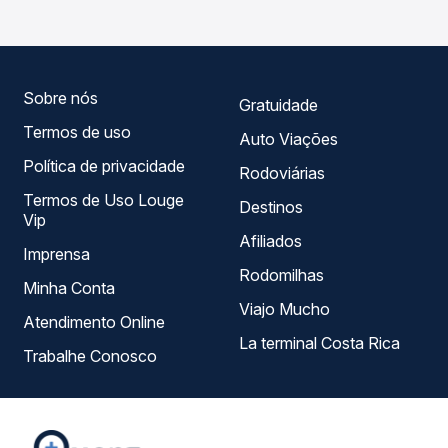
do dia. Na Quero Passagem você compara todas as
opções — empresas, horários, tipos de serviço e preços
— em um só lugar e escolhe a que melhor se encaixa na
sua viagem.
Sobre nós
Gratuidade
Termos de uso
Auto Viações
Política de privacidade
Rodoviárias
Termos de Uso Louge
Destinos
Vip
Afiliados
Imprensa
Rodomilhas
Minha Conta
Viajo Mucho
Atendimento Online
La terminal Costa Rica
Trabalhe Conosco