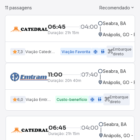
11 passagens
Recomendado
Seabra, BA
06:45
04:00
Duração:
21h 15m
Anápolis, GO - Ro
Embarque
ac_unit
wc
7,3
Viação Catedral Turismo
Viação Favorita
direto
Seabra, BA
11:00
07:40
Duração:
20h 40m
Anápolis, GO - Ro
Embarque
ac_unit
wc
6,0
Viação Emtram
Custo-benefício
direto
Seabra, BA
06:45
04:00
Duração:
21h 15m
Anápolis, GO - Ro