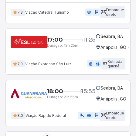
Embarque
ac_unit
wc
7,3
Viação Catedral Turismo
direto
Seabra, BA
17:00
11:25
Duração:
18h 25m
Anápolis, GO - Ro
Retirada
ac_unit
wc
7,0
Viação Expresso São Luiz
guichê
Seabra, BA
18:00
15:55
Duração:
21h 55m
Anápolis, GO - Ro
Embarque
airline_seat_legroom_extra
ac_unit
WC
8,0
Viação Rápido Federal
direto