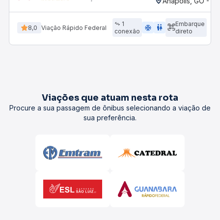
Anápolis, GO - Ro
1
Embarque
ac_unit
wc
8,0
Viação Rápido Federal
conexão
direto
Viações que atuam nesta rota
Procure a sua passagem de ônibus selecionando a viação de
sua preferência.