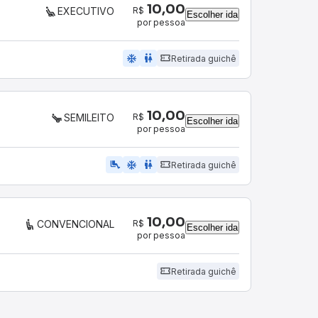
10,00
R$
EXECUTIVO
Escolher ida
por pessoa
ac_unit
wc
Retirada guichê
10,00
R$
SEMILEITO
Escolher ida
por pessoa
airline_seat_legroom_extra
ac_unit
WC
Retirada guichê
10,00
R$
CONVENCIONAL
Escolher ida
por pessoa
Retirada guichê