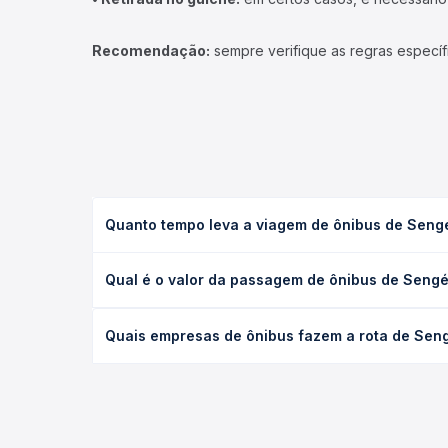
Recomendação:
sempre verifique as regras específ
Quanto tempo leva a viagem de ônibus de Sengés
A viagem de ônibus de Sengés, PR para Itararé, SP 
Qual é o valor da passagem de ônibus de Sengés
condições de tráfego. Na Quero Passagem você con
O preço da passagem de ônibus de Sengés, PR para 
Quais empresas de ônibus fazem a rota de Sengé
antecedência da compra. Na Quero Passagem você c
As viações Transpen, Expresso Nordeste operam o 
todas as opções — empresas, horários, tipos de se