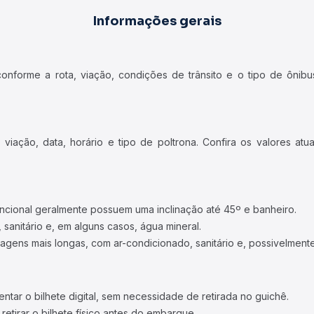
Informações gerais
forme a rota, viação, condições de trânsito e o tipo de ônibus
iação, data, horário e tipo de poltrona. Confira os valores at
ncional geralmente possuem uma inclinação até 45º e banheiro.
 sanitário e, em alguns casos, água mineral.
viagens mais longas, com ar-condicionado, sanitário e, possivelmente
tar o bilhete digital, sem necessidade de retirada no guichê.
etirar o bilhete físico antes do embarque.