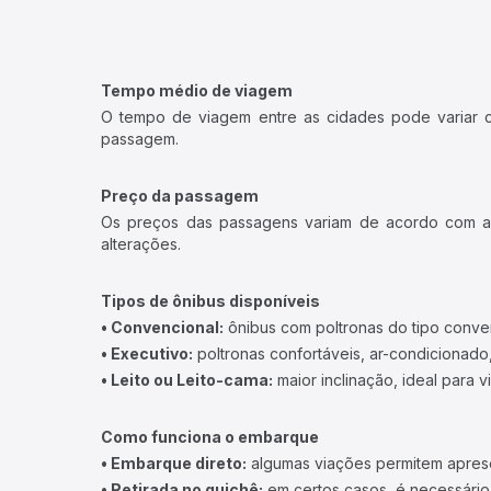
Tempo médio de viagem
O tempo de viagem entre as cidades pode variar con
passagem.
Preço da passagem
Os preços das passagens variam de acordo com a v
alterações.
Tipos de ônibus disponíveis
• Convencional:
ônibus com poltronas do tipo conve
• Executivo:
poltronas confortáveis, ar-condicionado,
• Leito ou Leito-cama:
maior inclinação, ideal para 
Como funciona o embarque
• Embarque direto:
algumas viações permitem apresen
• Retirada no guichê:
em certos casos, é necessário r