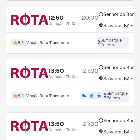
Senhor do Bonfim
12:50
20:00
Duração:
7h 10m
Salvador, BA - Ro
Embarque
8,3
Viação Rota Transportes
direto
Senhor do Bonfim
13:50
21:00
Duração:
7h 10m
Salvador, BA - Ro
Embarque
airline_seat_legroom_extra
ac_unit
WC
8,3
Viação Rota Transportes
direto
Senhor do Bonfim
13:50
21:00
Duração:
7h 10m
Salvador, BA - Ro