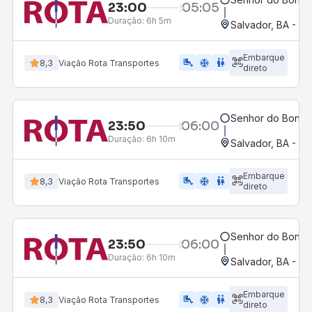
23:00
05:05
Duração:
6h 5m
Salvador, BA - Ro
Embarque
airline_seat_legroom_extra
ac_unit
WC
8,3
Viação Rota Transportes
direto
Senhor do Bonfim
23:50
06:00
Duração:
6h 10m
Salvador, BA - Ro
Embarque
airline_seat_legroom_extra
ac_unit
WC
8,3
Viação Rota Transportes
direto
Senhor do Bonfim
23:50
06:00
Duração:
6h 10m
Salvador, BA - Ro
Embarque
airline_seat_legroom_extra
ac_unit
wc
8,3
Viação Rota Transportes
direto