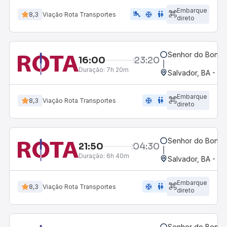
Embarque
airline_seat_legroom_extra
ac_unit
wc
8,3
Viação Rota Transportes
direto
Senhor do Bonfim
16:00
23:20
Duração:
7h 20m
Salvador, BA - Ro
Embarque
ac_unit
wc
8,3
Viação Rota Transportes
direto
Senhor do Bonfim
21:50
04:30
Duração:
6h 40m
Salvador, BA - Ro
Embarque
ac_unit
wc
8,3
Viação Rota Transportes
direto
Senhor do Bonfim