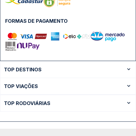
FORMAS DE PAGAMENTO
TOP DESTINOS
Ônibus Rio de Janeiro
TOP VIAÇÕES
Ônibus São Paulo
Passagens Cometa
Ônibus Brasília
TOP RODOVIÁRIAS
Passagens Gontijo
Ônibus Campinas
Rodoviária São Paulo - Tietê
Passagens 1001
Ônibus Londrina
Rodoviária Rio de Janeiro - Novo Rio
Passagens Águia Branca
+ Destinos
Rodoviária Belo Horizonte - Gov. Israel Pinheiro (Tergip)
Calçada das Margaridas, 163 - Sala 02 - Condomínio Centro