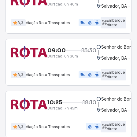
Duração:
6h 40m
Salvador, BA - Ro
Embarque
airline_seat_legroom_extra
ac_unit
WC
8,3
Viação Rota Transportes
direto
Senhor do Bonfim
09:00
15:30
Duração:
6h 30m
Salvador, BA - Ro
Embarque
airline_seat_legroom_extra
ac_unit
wc
8,3
Viação Rota Transportes
direto
Senhor do Bonfim
10:25
18:10
Duração:
7h 45m
Salvador, BA - Ro
Embarque
ac_unit
wc
8,3
Viação Rota Transportes
direto