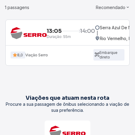
1 passagens
Recomendado
Serra Azul De Mi
13:05
14:00
Duração:
55m
Rio Vermelho, M
Embarque
8,0
Viação Serro
direto
Viações que atuam nesta rota
Procure a sua passagem de ônibus selecionando a viação de
sua preferência.