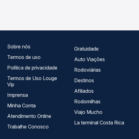
As viações Serro operam o trecho de Serra Azul De
Na Quero Passagem você compara os preços de todas as
Minas, MG para Rio Vermelho, MG, com horários variados
viações em tempo real e garante a melhor oferta para o
ao longo do dia. Na Quero Passagem você compara todas
seu roteiro.
as opções — empresas, horários, tipos de serviço e
preços — em um só lugar e escolhe a que melhor se
encaixa na sua viagem.
Sobre nós
Gratuidade
Termos de uso
Auto Viações
Política de privacidade
Rodoviárias
Termos de Uso Louge
Destinos
Vip
Afiliados
Imprensa
Rodomilhas
Minha Conta
Viajo Mucho
Atendimento Online
La terminal Costa Rica
Trabalhe Conosco