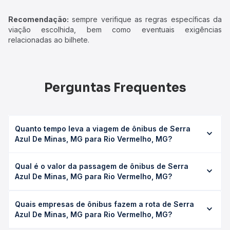
Recomendação:
sempre verifique as regras específicas da
viação escolhida, bem como eventuais exigências
relacionadas ao bilhete.
Perguntas Frequentes
Quanto tempo leva a viagem de ônibus de Serra
Azul De Minas, MG para Rio Vermelho, MG?
A viagem de ônibus de Serra Azul De Minas, MG para Rio
Qual é o valor da passagem de ônibus de Serra
Vermelho, MG leva em média 0 horas, podendo variar
Azul De Minas, MG para Rio Vermelho, MG?
conforme a viação, o tipo de serviço (convencional,
executivo ou leito) e as condições de tráfego. Na Quero
O preço da passagem de ônibus de Serra Azul De Minas,
Passagem você consulta os horários disponíveis e vê a
Quais empresas de ônibus fazem a rota de Serra
MG para Rio Vermelho, MG custa em média não
duração exata de cada opção na data desejada.
Azul De Minas, MG para Rio Vermelho, MG?
identificado e varia conforme a data da viagem, a
empresa, o tipo de poltrona e a antecedência da compra.