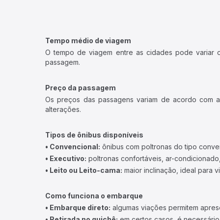
Tempo médio de viagem
O tempo de viagem entre as cidades pode variar con
passagem.
Preço da passagem
Os preços das passagens variam de acordo com a v
alterações.
Tipos de ônibus disponíveis
• Convencional:
ônibus com poltronas do tipo conve
• Executivo:
poltronas confortáveis, ar-condicionado,
• Leito ou Leito-cama:
maior inclinação, ideal para 
Como funciona o embarque
• Embarque direto:
algumas viações permitem apresen
• Retirada no guichê:
em certos casos, é necessário r