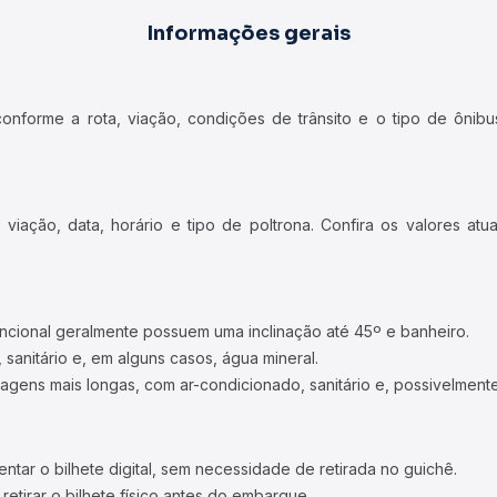
Informações gerais
forme a rota, viação, condições de trânsito e o tipo de ônibus
iação, data, horário e tipo de poltrona. Confira os valores at
ncional geralmente possuem uma inclinação até 45º e banheiro.
 sanitário e, em alguns casos, água mineral.
viagens mais longas, com ar-condicionado, sanitário e, possivelmente
tar o bilhete digital, sem necessidade de retirada no guichê.
etirar o bilhete físico antes do embarque.