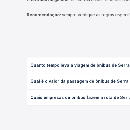
Recomendação:
sempre verifique as regras específ
Quanto tempo leva a viagem de ônibus de Serra
A viagem de ônibus de Serra Sede, ES para Porto S
Qual é o valor da passagem de ônibus de Serra 
leito) e as condições de tráfego. Na Quero Passag
O preço da passagem de ônibus de Serra Sede, ES 
Quais empresas de ônibus fazem a rota de Serr
a antecedência da compra. Na Quero Passagem você
As viações Águia Branca operam o trecho de Serra
opções — empresas, horários, tipos de serviço e p