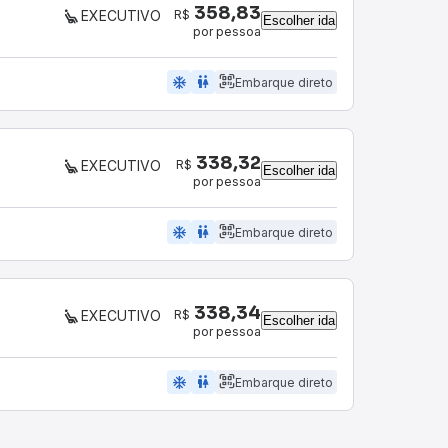
358,83
R$
EXECUTIVO
Escolher ida
por pessoa
ac_unit
wc
Embarque direto
338,32
R$
EXECUTIVO
Escolher ida
por pessoa
ac_unit
wc
Embarque direto
338,34
R$
EXECUTIVO
Escolher ida
por pessoa
ac_unit
wc
Embarque direto