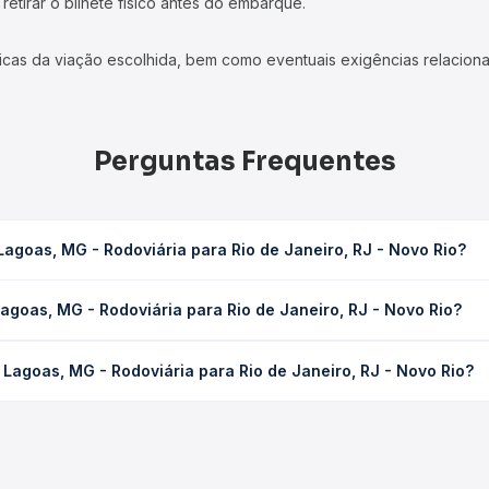
etirar o bilhete físico antes do embarque.
icas da viação escolhida, bem como eventuais exigências relaciona
Perguntas Frequentes
agoas, MG - Rodoviária para Rio de Janeiro, RJ - Novo Rio?
a para Rio de Janeiro, RJ - Novo Rio leva em média 8h 6min, poden
agoas, MG - Rodoviária para Rio de Janeiro, RJ - Novo Rio?
 de tráfego. Na Quero Passagem você consulta os horários disponív
- Rodoviária para Rio de Janeiro, RJ - Novo Rio custa em média R
Lagoas, MG - Rodoviária para Rio de Janeiro, RJ - Novo Rio?
compra. Na Quero Passagem você compara os preços de todas as vi
echo de Sete Lagoas, MG - Rodoviária para Rio de Janeiro, RJ - No
presas, horários, tipos de serviço e preços — em um só lugar e 