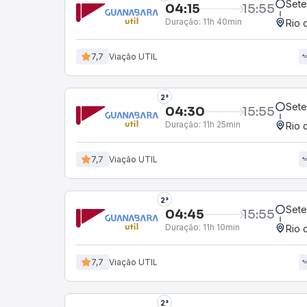
Sete
04:15
15:55
Duração:
11h 40min
Rio 
7,7
Viação UTIL
2°
Sete
04:30
15:55
Duração:
11h 25min
Rio 
7,7
Viação UTIL
2°
Sete
04:45
15:55
Duração:
11h 10min
Rio 
7,7
Viação UTIL
2°