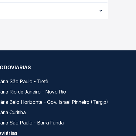
viagem, a empresa, o tipo de poltrona e a
elhor oferta para o seu roteiro.
 Na Quero Passagem você compara todas as opções
ODOVIÁRIAS
ária São Paulo - Tietê
ária Rio de Janeiro - Novo Rio
ria Belo Horizonte - Gov. Israel Pinheiro (Tergip)
ria Curitiba
ária São Paulo - Barra Funda
viárias