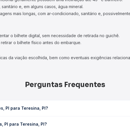
 sanitário e, em alguns casos, água mineral.
viagens mais longas, com ar-condicionado, sanitário e, possivelmente
tar o bilhete digital, sem necessidade de retirada no guichê.
etirar o bilhete físico antes do embarque.
icas da viação escolhida, bem como eventuais exigências relaciona
Perguntas Frequentes
, PI para Teresina, PI?
 leva em média 7h 48min, podendo variar conforme a viação, o tipo 
, PI para Teresina, PI?
sulta os horários disponíveis e vê a duração exata de cada opção