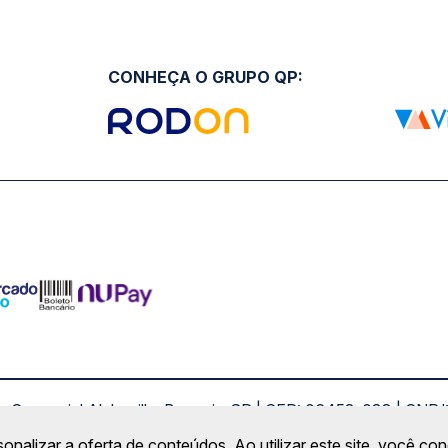
CONHEÇA O GRUPO QP:
ro Comercial Alphaville, Barueri - SP | CEP: 06453-038 | C
Copyright 2026 © QueroPassagem.com.br
sonalizar a oferta de conteúdos. Ao utilizar este site, você c