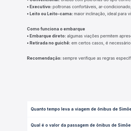
• Executivo:
poltronas confortáveis, ar-condicionado,
• Leito ou Leito-cama:
maior inclinação, ideal para 
Como funciona o embarque
• Embarque direto:
algumas viações permitem apresen
• Retirada no guichê:
em certos casos, é necessário r
Recomendação:
sempre verifique as regras específ
Quanto tempo leva a viagem de ônibus de Simões
A viagem de ônibus de Simões, PI para Teresina, PI
Qual é o valor da passagem de ônibus de Simões
condições de tráfego. Na Quero Passagem você con