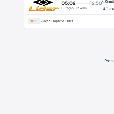
Simõ
05:02
12:50
Duração:
7h 48m
Tere
7,3
Viação Empresa Lider
Procu