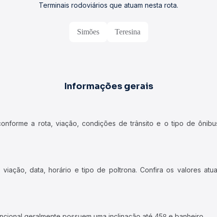
Terminais rodoviários que atuam nesta rota.
Simões
Teresina
Informações gerais
forme a rota, viação, condições de trânsito e o tipo de ônibus
iação, data, horário e tipo de poltrona. Confira os valores at
ncional geralmente possuem uma inclinação até 45º e banheiro.