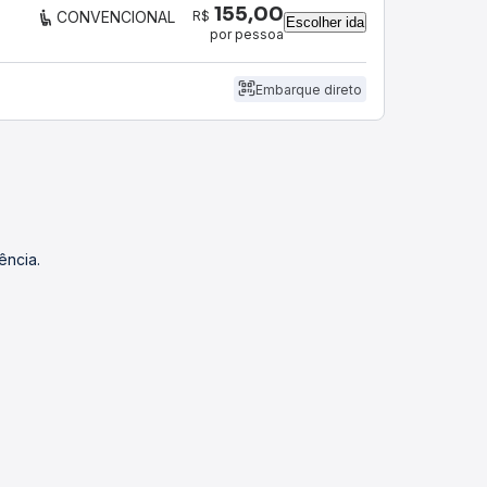
155,00
R$
CONVENCIONAL
Escolher ida
por pessoa
Embarque direto
ência.