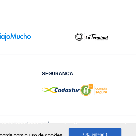
SEGURANÇA
NPJ: 18.087.991/0001-57 | saconibus@queropassagem.com.br
Ok, entendi!
oncorda com o uso de cookies.