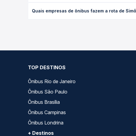
O preço da passagem de ônibus de Simões, PI para 
Quais empresas de ônibus fazem a rota de Simõe
antecedência da compra. Na Quero Passagem você c
As viações Empresa Lider operam o trecho de Simõ
— empresas, horários, tipos de serviço e preços —
TOP DESTINOS
Ônibus Rio de Janeiro
Ônibus São Paulo
Ônibus Brasília
Ônibus Campinas
Ônibus Londrina
+ Destinos