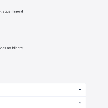
, água mineral.
das ao bilhete.
de serviço (convencional, executivo ou leito) e as
 na data desejada.