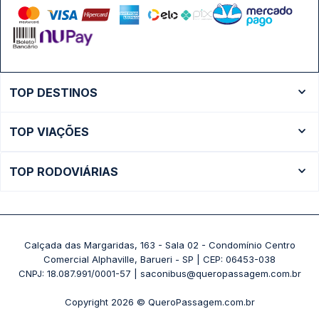
TOP DESTINOS
Ônibus Rio de Janeiro
TOP VIAÇÕES
Ônibus São Paulo
Passagens Cometa
Ônibus Brasília
TOP RODOVIÁRIAS
Passagens Gontijo
Ônibus Campinas
Rodoviária São Paulo - Tietê
Passagens 1001
Ônibus Londrina
Rodoviária Rio de Janeiro - Novo Rio
Passagens Águia Branca
+ Destinos
Rodoviária Belo Horizonte - Gov. Israel Pinheiro (Tergip)
Calçada das Margaridas, 163 - Sala 02 - Condomínio Centro
Passagens Pássaro Marron
Comercial Alphaville, Barueri - SP | CEP: 06453-038
Rodoviária Curitiba
+ Viações
CNPJ: 18.087.991/0001-57 | saconibus@queropassagem.com.br
Rodoviária São Paulo - Barra Funda
Copyright 2026 © QueroPassagem.com.br
+ Rodoviárias