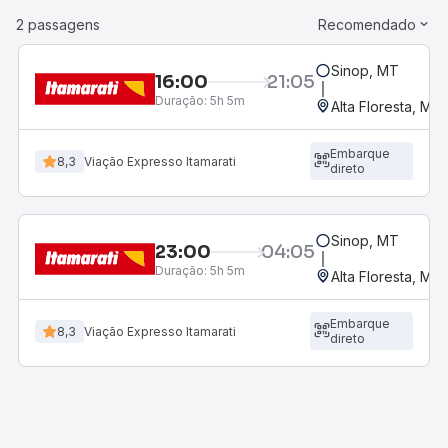
2 passagens
Recomendado
Sinop, MT
16:00
21:05
Duração:
5h 5m
Alta Floresta, MT
Embarque
8,3
Viação Expresso Itamarati
direto
Sinop, MT
23:00
04:05
Duração:
5h 5m
Alta Floresta, MT
Embarque
8,3
Viação Expresso Itamarati
direto