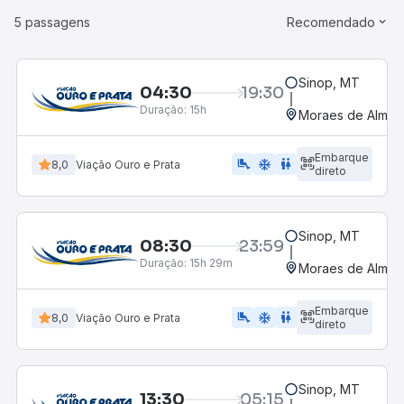
5 passagens
Recomendado
Sinop, MT
04:30
19:30
Duração:
15h
Moraes de Almeid
Embarque
airline_seat_legroom_extra
ac_unit
WC
8,0
Viação Ouro e Prata
direto
Sinop, MT
08:30
23:59
Duração:
15h 29m
Moraes de Almeid
Embarque
airline_seat_legroom_extra
ac_unit
WC
8,0
Viação Ouro e Prata
direto
Sinop, MT
13:30
05:15