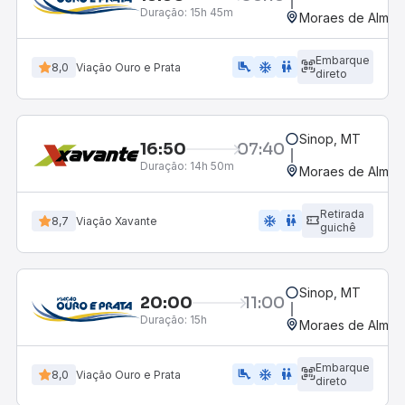
Duração:
15h 45m
Moraes de Almeid
Embarque
airline_seat_legroom_extra
ac_unit
WC
8,0
Viação Ouro e Prata
direto
Sinop, MT
16:50
07:40
Duração:
14h 50m
Moraes de Almeid
Retirada
ac_unit
wc
8,7
Viação Xavante
guichê
Sinop, MT
20:00
11:00
Duração:
15h
Moraes de Almeid
Embarque
airline_seat_legroom_extra
ac_unit
WC
8,0
Viação Ouro e Prata
direto