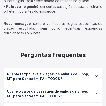
bilhete digital, sem necessidade de retirada no guichê.
• Retirada no guichê:
em certos casos, é necessário retirar o
bilhete físico antes do embarque.
Recomendação:
sempre verifique as regras específicas da
viação escolhida, bem como eventuais exigências
relacionadas ao bilhete.
Perguntas Frequentes
Quanto tempo leva a viagem de ônibus de Sinop,
MT para Santarém, PA - TODOS?
A viagem de ônibus de Sinop, MT para Santarém, PA -
Qual é o valor da passagem de ônibus de Sinop,
TODOS leva em média 27h 27min, podendo variar
MT para Santarém, PA - TODOS?
conforme a viação, o tipo de serviço (convencional,
executivo ou leito) e as condições de tráfego. Na Quero
O preço da passagem de ônibus de Sinop, MT para