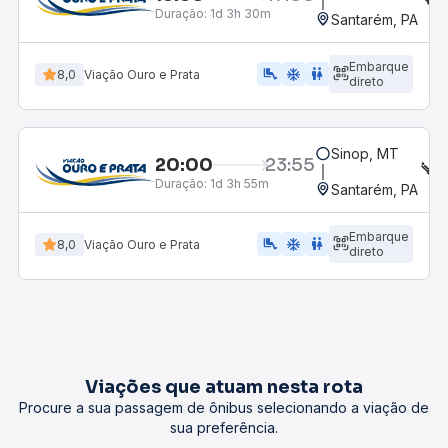
Duração:
1d 3h 30m
Santarém, PA
Embarque
airline_seat_legroom_extra
ac_unit
WC
8,0
Viação Ouro e Prata
direto
Sinop, MT
20:00
23:55
S
Duração:
1d 3h 55m
Santarém, PA
Embarque
airline_seat_legroom_extra
ac_unit
WC
8,0
Viação Ouro e Prata
direto
Viações que atuam nesta rota
Procure a sua passagem de ônibus selecionando a viação de
sua preferência.