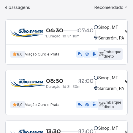
4 passagens
Recomendado
Sinop, MT
04:30
07:40
S
Duração:
1d 3h 10m
Santarém, PA
Embarque
airline_seat_legroom_extra
ac_unit
WC
8,0
Viação Ouro e Prata
direto
Sinop, MT
08:30
12:00
S
Duração:
1d 3h 30m
Santarém, PA
Embarque
airline_seat_legroom_extra
ac_unit
WC
8,0
Viação Ouro e Prata
direto
Sinop, MT
13:30
17:00
S