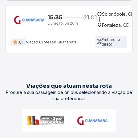
Solonópole, CE
15:35
21:01
Duração:
5h 26m
Fortaleza, CE - 
Embarque
8,3
Viação Expresso Guanabara
direto
Viações que atuam nesta rota
Procure a sua passagem de ônibus selecionando a viação de
sua preferência.