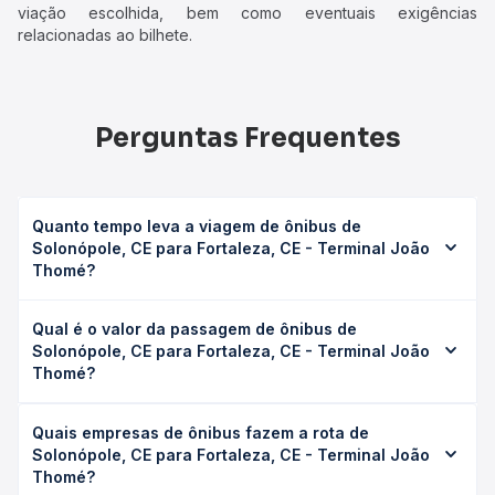
viação escolhida, bem como eventuais exigências
relacionadas ao bilhete.
Perguntas Frequentes
Quanto tempo leva a viagem de ônibus de
Solonópole, CE para Fortaleza, CE - Terminal João
Thomé?
A viagem de ônibus de Solonópole, CE para Fortaleza, CE
Qual é o valor da passagem de ônibus de
- Terminal João Thomé leva em média 6h 4min, podendo
Solonópole, CE para Fortaleza, CE - Terminal João
variar conforme a viação, o tipo de serviço (convencional,
Thomé?
executivo ou leito) e as condições de tráfego. Na Quero
Passagem você consulta os horários disponíveis e vê a
O preço da passagem de ônibus de Solonópole, CE para
duração exata de cada opção na data desejada.
Quais empresas de ônibus fazem a rota de
Fortaleza, CE - Terminal João Thomé custa em média R$
Solonópole, CE para Fortaleza, CE - Terminal João
70,86 e varia conforme a data da viagem, a empresa, o
Thomé?
tipo de poltrona e a antecedência da compra. Na Quero