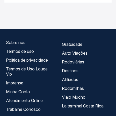
Passagem você compara os preços de todas as viações
As viações São Benedito, Expresso Guanabara operam o
em tempo real e garante a melhor oferta para o seu
trecho de Solonópole, CE para Fortaleza, CE - Terminal
roteiro.
João Thomé, com horários variados ao longo do dia. Na
Quero Passagem você compara todas as opções —
empresas, horários, tipos de serviço e preços — em um
só lugar e escolhe a que melhor se encaixa na sua
viagem.
Sobre nós
Gratuidade
Termos de uso
Auto Viações
Política de privacidade
Rodoviárias
Termos de Uso Louge
Destinos
Vip
Afiliados
Imprensa
Rodomilhas
Minha Conta
Viajo Mucho
Atendimento Online
La terminal Costa Rica
Trabalhe Conosco