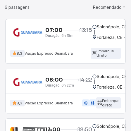
6 passagens
Recomendado
Solonópole, CE
07:00
13:15
Duração:
6h 15m
Fortaleza, CE - 
Embarque
8,3
Viação Expresso Guanabara
direto
Solonópole, CE
08:00
14:22
Duração:
6h 22m
Fortaleza, CE - 
Embarque
ac_unit
wc
8,3
Viação Expresso Guanabara
direto
Solonópole, CE
13:00
18:50