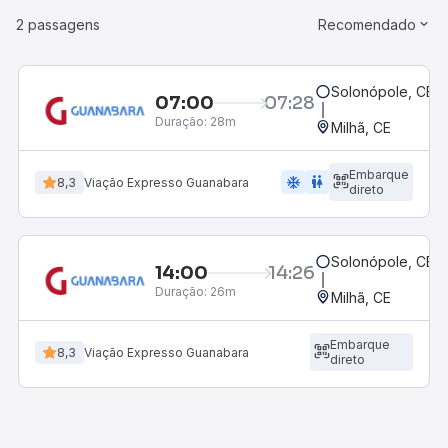
2 passagens
Recomendado
Solonópole, CE
07:00
07:28
Duração:
28m
Milhã, CE
Embarque
ac_unit
wc
8,3
Viação Expresso Guanabara
direto
Solonópole, CE
14:00
14:26
Duração:
26m
Milhã, CE
Embarque
8,3
Viação Expresso Guanabara
direto