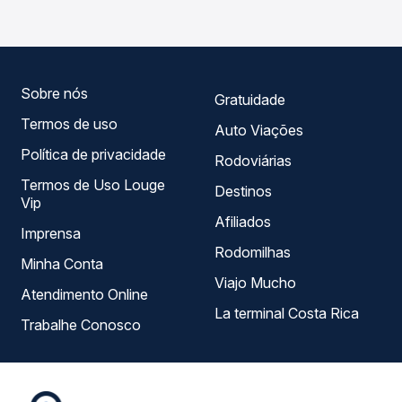
opções — empresas, horários, tipos de serviço e preços
— em um só lugar e escolhe a que melhor se encaixa na
sua viagem.
Sobre nós
Gratuidade
Termos de uso
Auto Viações
Política de privacidade
Rodoviárias
Termos de Uso Louge
Destinos
Vip
Afiliados
Imprensa
Rodomilhas
Minha Conta
Viajo Mucho
Atendimento Online
La terminal Costa Rica
Trabalhe Conosco