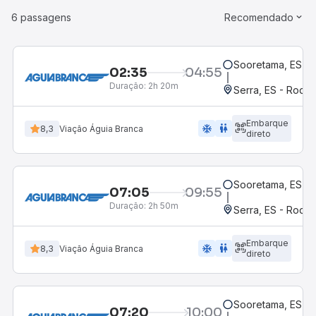
6 passagens
Recomendado
Sooretama, ES
02:35
04:55
Duração:
2h 20m
Serra, ES - Rodov
Embarque
ac_unit
wc
8,3
Viação Águia Branca
direto
Sooretama, ES
07:05
09:55
Duração:
2h 50m
Serra, ES - Rodov
Embarque
ac_unit
wc
8,3
Viação Águia Branca
direto
Sooretama, ES
07:20
10:00