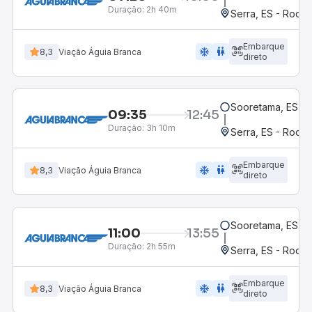
Duração:
2h 40m
Serra, ES - Rodov
Embarque
ac_unit
wc
8,3
Viação Águia Branca
direto
Sooretama, ES
09:35
12:45
Duração:
3h 10m
Serra, ES - Rodov
Embarque
ac_unit
wc
8,3
Viação Águia Branca
direto
Sooretama, ES
11:00
13:55
Duração:
2h 55m
Serra, ES - Rodov
Embarque
ac_unit
wc
8,3
Viação Águia Branca
direto